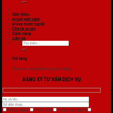
Trang Chủ
Giới thiệu
proxy việt nam
proxy nước ngoài
Check proxy
Cẩm nang
Liên hệ
Tìm
kiếm:
Giỏ hàng
Chưa có sản phẩm trong giỏ hàng.
ĐĂNG KÝ TƯ VẤN DỊCH VỤ
Proxy Ngoại
Proxy Việt
Proxy chơi game