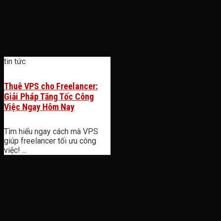
tin tức
Thuê VPS cho Freelancer:
Giải Pháp Tăng Tốc Công
Việc Ngay Hôm Nay
Tìm hiểu ngay cách mà VPS
giúp freelancer tối ưu công
việc! ...