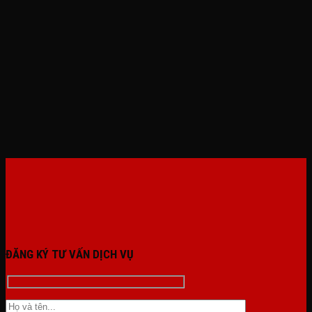
ĐĂNG KÝ TƯ VẤN DỊCH VỤ