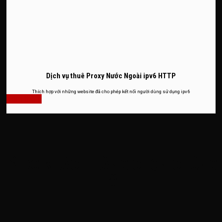
Dịch vụ thuê Proxy Nước Ngoài ipv6 HTTP
Thích hợp với những website đã cho phép kết nối người dùng sử dụng ipv6
Xem thêm
LÝ DO KHÁCH HÀNG CHỌN CHÚNG
TÔI