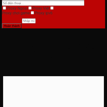
Proxy Ngoại
Proxy Việt
Proxy chơi game
Proxy ipv6
DỊCH VỤ PROXY GIÁ RẺ CỦA
CHÚNG TÔI