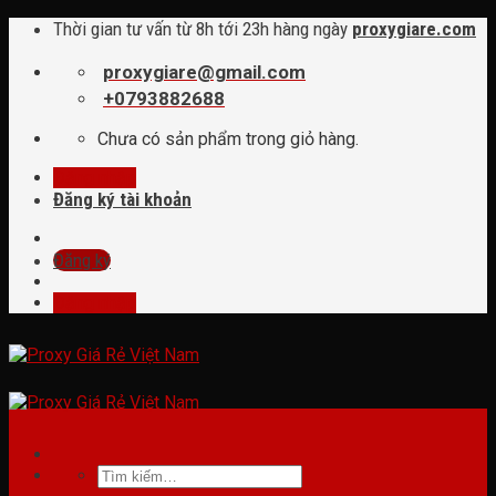
Skip
Thời gian tư vấn từ 8h tới 23h hàng ngày
proxygiare.com
to
content
proxygiare@gmail.com
+0793882688
Chưa có sản phẩm trong giỏ hàng.
Đăng nhập
Đăng ký tài khoản
Đăng ký
Đăng nhập
Tìm
kiếm: