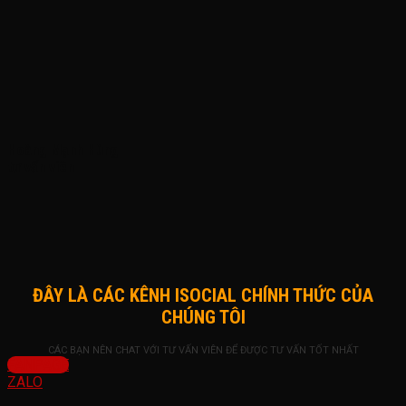
Hoàng Mạnh Hùng
tư vấn viên
ĐÂY LÀ CÁC KÊNH ISOCIAL CHÍNH THỨC CỦA
CHÚNG TÔI
CÁC BẠN NÊN CHAT VỚI TƯ VẤN VIÊN ĐỂ ĐƯỢC TƯ VẤN TỐT NHẤT
FANPAGE
ZALO