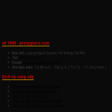
Nghiệp
Cho
Việc
Ngay
Nhỏ
Startup
Hôm
Để
Nay
Tăng
Trưởng
Bền
Vững
về YKM - proxygiare.com
Địa chỉ:
Lương Ngọc Quyến, Hà Đông, Hà Nội
Tel:
0793.882.688
Email
:
proxygiare@gmail.com
Giờ làm việc:
Từ 8h a.m - 22h p.m ( Từ T2 - T7, Chủ nhật )
Dịch vụ cung cấp
Dịch vụ cho thuê proxy ngoại
Dịch vụ cho thuê proxy việt
Dịch vụ cho thuê ipv6
Dịch vụ cho thuê proxy sock5
Dịch vụ cho thuê proxy random