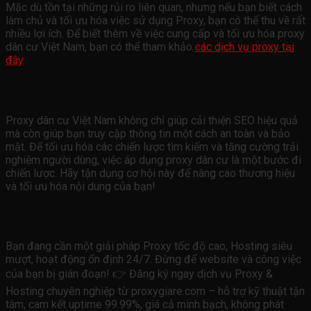
Mặc dù tồn tại những rủi ro liên quan, nhưng nếu bạn biết cách
làm chủ và tối ưu hóa việc sử dụng Proxy, bạn có thể thu về rất
nhiều lợi ích. Để biết thêm về việc cung cấp và tối ưu hóa proxy
dân cư Việt Nam, bạn có thể tham khảo
các dịch vụ proxy tại
đây
.
Lời kết
Proxy dân cư Việt Nam không chỉ giúp cải thiện SEO hiệu quả
mà còn giúp bạn truy cập thông tin một cách an toàn và bảo
mật. Để tối ưu hóa các chiến lược tìm kiếm và tăng cường trải
nghiệm người dùng, việc áp dụng proxy dân cư là một bước đi
chiến lược. Hãy tận dụng cơ hội này để nâng cao thương hiệu
và tối ưu hóa nội dung của bạn!
Tìm hiểu thêm
Bạn đang cần một giải pháp Proxy tốc độ cao, Hosting siêu
mượt, hoạt động ổn định 24/7. Đừng để website và công việc
của bạn bị gián đoạn! 👉 Đăng ký ngay dịch vụ Proxy &
Hosting chuyên nghiệp từ proxygiare.com – hỗ trợ kỹ thuật tận
tâm, cam kết uptime 99.99%, giá cả minh bạch, không phát