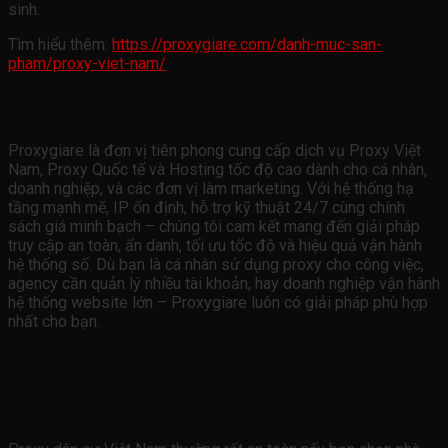
sinh.
Tìm hiểu thêm:
https://proxygiare.com/danh-muc-san-
pham/proxy-viet-nam/
Về chúng tôi
Proxygiare là đơn vị tiên phong cung cấp dịch vụ Proxy Việt
Nam, Proxy Quốc tế và Hosting tốc độ cao dành cho cá nhân,
doanh nghiệp, và các đơn vị làm marketing. Với hệ thống hạ
tầng mạnh mẽ, IP ổn định, hỗ trợ kỹ thuật 24/7 cùng chính
sách giá minh bạch – chúng tôi cam kết mang đến giải pháp
truy cập an toàn, ẩn danh, tối ưu tốc độ và hiệu quả vận hành
hệ thống số. Dù bạn là cá nhân sử dụng proxy cho công việc,
agency cần quản lý nhiều tài khoản, hay doanh nghiệp vận hành
hệ thống website lớn – Proxygiare luôn có giải pháp phù hợp
nhất cho bạn.
Câu hỏi thường gặp FAQ
Proxy dân cư có an toàn không?