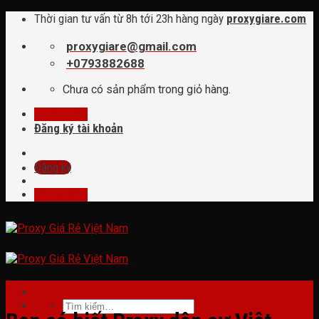
Skip
Thời gian tư vấn từ 8h tới 23h hàng ngày
proxygiare.com
to
content
proxygiare@gmail.com
+0793882688
Chưa có sản phẩm trong giỏ hàng.
Đăng nhập
Đăng ký tài khoản
Đăng ký
Đăng nhập
tin tức
Tìm
kiếm: