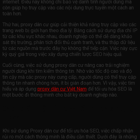
internet. Điều này không chỉ bảo vệ danh tính người dùng mà
còn giúp họ truy cập vào các nội dung trực tuyến một cách an
toàn hơn.
Thứ hai, proxy dân cư giúp cải thiện khả năng truy cập vào các
trang web bị giới hạn theo địa lý. Bằng cách sử dụng địa chỉ IP
từ các khu vực khác nhau, doanh nghiệp có thể dễ dàng khảo
sát thị trường, phân tích đối thủ cạnh tranh, và thu thập dữ liệu
từ các nguồn mà trước đây họ không thể tiếp cận. Việc này cực
kỳ quý giá trong việc xây dựng chiến lược SEO hiệu quả.
Cuối cùng, việc sử dụng proxy dân cư nâng cao trải nghiệm
người dùng khi tìm kiếm thông tin. Nhờ vào tốc độ cao và độ
tin cậy mà các proxy này cung cấp, người dùng có thể truy cập
thông tin nhanh chóng hơn, ít bị gián đoạn hơn. Vì vậy, việc tìm
hiểu và áp dụng
proxy dân cư Việt Nam
để tối ưu hóa SEO là
một bước đi thông minh cho bất kỳ doanh nghiệp nào.
Cách chấp nhận rủi ro và tối ưu hóa sử dụng
Proxy
Khi sử dụng Proxy dân cư để tối ưu hóa SEO, việc chấp nhận
rủi ro một cách thông minh là điều cần thiết. Dưới đây là những