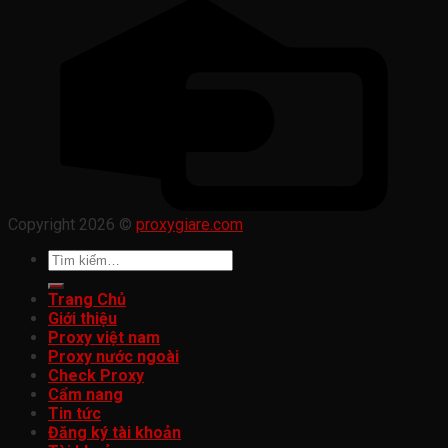
Copyright 2026 ©
proxygiare.com
Tìm
kiếm:
Trang Chủ
Giới thiệu
Proxy việt nam
Proxy nước ngoài
Check Proxy
Cẩm nang
Tin tức
Đăng ký tài khoản