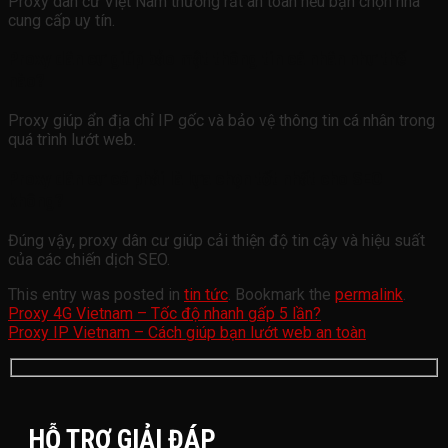
Proxy dân cư Việt Nam thường rất an toàn nếu bạn chọn nhà
cung cấp uy tín.
Proxy dân cư giúp bảo mật thông tin cá nhân như thế
nào?
Proxy giúp ẩn địa chỉ IP gốc và bảo vệ thông tin cá nhân trong
quá trình lướt web.
Proxy dân cư có phải là lựa chọn tốt nhất cho SEO
không?
Đúng vậy, proxy dân cư giúp cải thiện độ tin cậy và hiệu suất
của các chiến dịch SEO.
This entry was posted in
tin tức
. Bookmark the
permalink
.
Proxy 4G Vietnam – Tốc độ nhanh gấp 5 lần?
Proxy IP Vietnam – Cách giúp bạn lướt web an toàn
HỖ TRỢ GIẢI ĐÁP