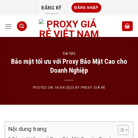
Skip
ĐĂNG KÝ
ĐĂNG NHẬP
to
content
TIN TỨC
Bảo mật tối ưu với Proxy Bảo Mật Cao cho
Doanh Nghiệp
POSTED ON
14/04/2025
BY
PROXY GIÁ RẺ
Nội dung trang