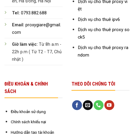
ến, Hà Đông, Hà Nội
Dịch vụ cho thuê proxy vi
ệt
Tel:
0793.882.688
Dịch vụ cho thuê ipv6
Email
:
proxygiare@gmail.
Dịch vụ cho thuê proxy so
com
ck5
Giờ làm việc:
Từ 8h a.m -
Dịch vụ cho thuê proxy ra
22h p.m ( Từ T2 - T7, Chủ
ndom
nhật )
ĐIỀU KHOẢN & CHÍNH
THEO DÕI CHÚNG TÔI
SÁCH
Điều khoản sử dụng
Chính sách khiếu nại
Hướng dẫn tạo tài khoản