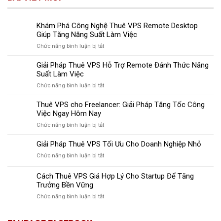
Khám Phá Công Nghệ Thuê VPS Remote Desktop
Giúp Tăng Năng Suất Làm Việc
ở
Chức năng bình luận bị tắt
Khám
Phá
Giải Pháp Thuê VPS Hỗ Trợ Remote Đánh Thức Năng
Công
Suất Làm Việc
Nghệ
ở
Chức năng bình luận bị tắt
Thuê
Giải
VPS
Pháp
Thuê VPS cho Freelancer: Giải Pháp Tăng Tốc Công
Remote
Thuê
Việc Ngay Hôm Nay
Desktop
VPS
Giúp
ở
Chức năng bình luận bị tắt
Hỗ
Tăng
Thuê
Trợ
Năng
VPS
Giải Pháp Thuê VPS Tối Ưu Cho Doanh Nghiệp Nhỏ
Remote
Suất
cho
Đánh
Làm
ở
Chức năng bình luận bị tắt
Freelancer:
Thức
Việc
Giải
Giải
Năng
Pháp
Cách Thuê VPS Giá Hợp Lý Cho Startup Để Tăng
Pháp
Suất
Thuê
Tăng
Trưởng Bền Vững
Làm
VPS
Tốc
Việc
ở
Chức năng bình luận bị tắt
Tối
Công
Cách
Ưu
Việc
Thuê
Cho
Ngay