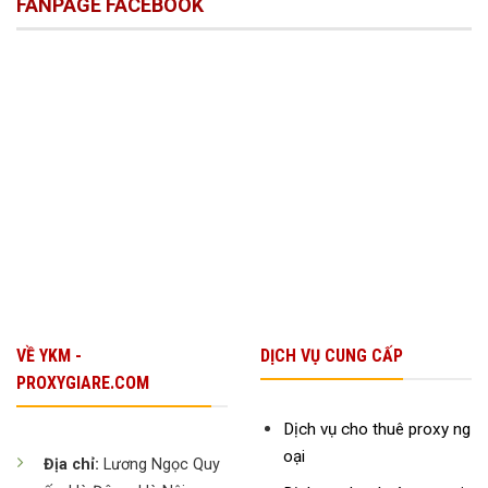
FANPAGE FACEBOOK
VPS
Doanh
Hôm
Giá
Nghiệp
Nay
Hợp
Nhỏ
Lý
Cho
Startup
Để
Tăng
Trưởng
Bền
Vững
VỀ YKM -
DỊCH VỤ CUNG CẤP
PROXYGIARE.COM
Dịch vụ cho thuê proxy ng
oại
Địa chỉ:
Lương Ngọc Quy