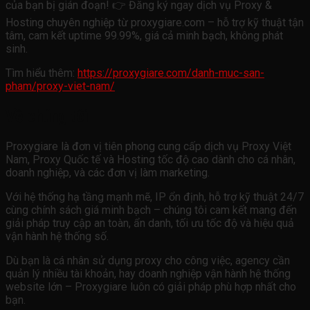
của bạn bị gián đoạn! 👉 Đăng ký ngay dịch vụ Proxy &
Hosting chuyên nghiệp từ proxygiare.com – hỗ trợ kỹ thuật tận
tâm, cam kết uptime 99.99%, giá cả minh bạch, không phát
sinh.
Tìm hiểu thêm:
https://proxygiare.com/danh-muc-san-
pham/proxy-viet-nam/
Về chúng tôi
Proxygiare là đơn vị tiên phong cung cấp dịch vụ Proxy Việt
Nam, Proxy Quốc tế và Hosting tốc độ cao dành cho cá nhân,
doanh nghiệp, và các đơn vị làm marketing.
Với hệ thống hạ tầng mạnh mẽ, IP ổn định, hỗ trợ kỹ thuật 24/7
cùng chính sách giá minh bạch – chúng tôi cam kết mang đến
giải pháp truy cập an toàn, ẩn danh, tối ưu tốc độ và hiệu quả
vận hành hệ thống số.
Dù bạn là cá nhân sử dụng proxy cho công việc, agency cần
quản lý nhiều tài khoản, hay doanh nghiệp vận hành hệ thống
website lớn – Proxygiare luôn có giải pháp phù hợp nhất cho
bạn.