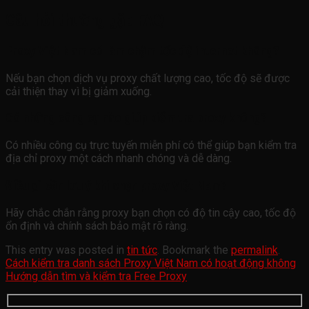
Câu hỏi thường gặp FAQ
Proxy Việt Nam có làm chậm tốc độ internet không?
Nếu bạn chọn dịch vụ proxy chất lượng cao, tốc độ sẽ được
cải thiện thay vì bị giảm xuống.
Có những công cụ nào giúp kiểm tra proxy không?
Có nhiều công cụ trực tuyến miễn phí có thể giúp bạn kiểm tra
địa chỉ proxy một cách nhanh chóng và dễ dàng.
Điều gì cần lưu ý khi chọn proxy Việt Nam?
Hãy chắc chắn rằng proxy bạn chọn có độ tin cậy cao, tốc độ
ổn định và chính sách bảo mật rõ ràng.
This entry was posted in
tin tức
. Bookmark the
permalink
.
Cách kiểm tra danh sách Proxy Việt Nam có hoạt động không
Hướng dẫn tìm và kiểm tra Free Proxy