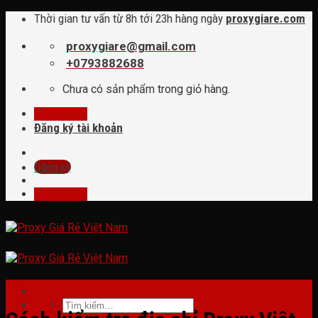
Skip
Thời gian tư vấn từ 8h tới 23h hàng ngày
proxygiare.com
to
content
proxygiare@gmail.com
+0793882688
Chưa có sản phẩm trong giỏ hàng.
Đăng nhập
Đăng ký tài khoản
Đăng ký
Đăng nhập
tin tức
Tìm
kiếm: