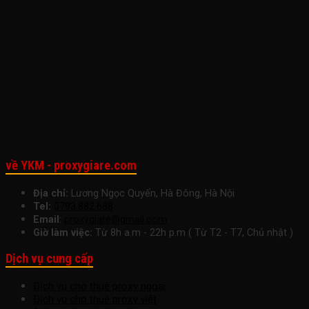
Ưu
Giá
Năng
Tốc
Suấ
Cho
Hợp
Suất
Công
Làm
Doanh
Lý
Làm
Việc
Việc
Nghiệp
Cho
Việc
Ngay
Nhỏ
Startup
Hôm
Để
Nay
Tăng
Trưởng
Bền
Vững
về YKM - proxygiare.com
Địa chỉ:
Lương Ngọc Quyến, Hà Đông, Hà Nội
Tel:
0793.882.688
Email
:
proxygiare@gmail.com
Giờ làm việc:
Từ 8h a.m - 22h p.m ( Từ T2 - T7, Chủ nhật )
Dịch vụ cung cấp
Dịch vụ cho thuê proxy ngoại
Dịch vụ cho thuê proxy việt