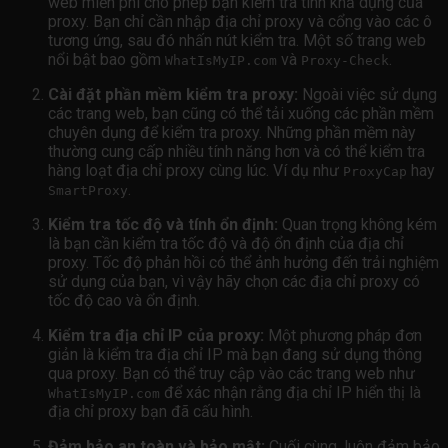
web miễn phí cho phép bạn kiểm tra tính khả dụng của
proxy. Bạn chỉ cần nhập địa chỉ proxy và cổng vào các ô
tương ứng, sau đó nhấn nút kiểm tra. Một số trang web
nổi bật bao gồm
và
.
WhatIsMyIP.com
Proxy-Check
Cài đặt phần mềm kiểm tra proxy:
Ngoài việc sử dụng
các trang web, bạn cũng có thể tải xuống các phần mềm
chuyên dụng để kiểm tra proxy. Những phần mềm này
thường cung cấp nhiều tính năng hơn và có thể kiểm tra
hàng loạt địa chỉ proxy cùng lúc. Ví dụ như
hay
ProxyCap
.
SmartProxy
Kiểm tra tốc độ và tính ổn định:
Quan trọng không kém
là bạn cần kiểm tra tốc độ và độ ổn định của địa chỉ
proxy. Tốc độ phản hồi có thể ảnh hưởng đến trải nghiệm
sử dụng của bạn, vì vậy hãy chọn các địa chỉ proxy có
tốc độ cao và ổn định.
Kiểm tra địa chỉ IP của proxy:
Một phương pháp đơn
giản là kiểm tra địa chỉ IP mà bạn đang sử dụng thông
qua proxy. Bạn có thể truy cập vào các trang web như
để xác nhận rằng địa chỉ IP hiển thị là
WhatIsMyIP.com
địa chỉ proxy bạn đã cấu hình.
Đảm bảo an toàn và bảo mật:
Cuối cùng, luôn đảm bảo