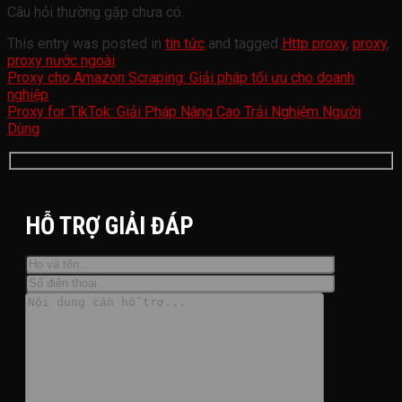
Câu hỏi thường gặp chưa có.
This entry was posted in
tin tức
and tagged
Http proxy
,
proxy
,
proxy nước ngoài
.
Proxy cho Amazon Scraping: Giải pháp tối ưu cho doanh
nghiệp
Proxy for TikTok: Giải Pháp Nâng Cao Trải Nghiệm Người
Dùng
HỖ TRỢ GIẢI ĐÁP