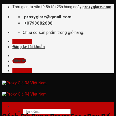
Skip
Thời gian tư vấn từ 8h tới 23h hàng ngày
proxygiare.com
to
content
proxygiare@gmail.com
+0793882688
Chưa có sản phẩm trong giỏ hàng.
Đăng nhập
Đăng ký tài khoản
Đăng ký
Đăng nhập
tin tức
Tìm
kiếm: