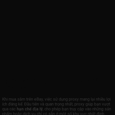
Tại Sao Nên Sử Dụng Proxy Khi Mua Sắm
Trên eBay?
Khi mua sắm trên eBay, việc sử dụng proxy mang lại nhiều lợi
ích đáng kể. Đầu tiên và quan trọng nhất, proxy giúp bạn vượt
qua các
hạn chế địa lý
, cho phép bạn truy cập vào những sản
phẩm hoặc dịch vụ chỉ có sẵn ở một số khu vực nhất định.