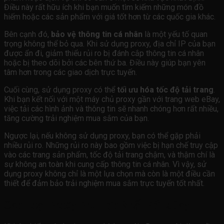
Điều này rất hữu ích khi bạn muốn tìm kiếm những món đồ
hiếm hoặc các sản phẩm với giá tốt hơn từ các quốc gia khác.
Bên cạnh đó,
bảo vệ thông tin cá nhân
là một yếu tố quan
trọng không thể bỏ qua. Khi sử dụng proxy, địa chỉ IP của bạn
được ẩn đi, giảm thiểu rủi ro bị đánh cắp thông tin cá nhân
hoặc bị theo dõi bởi các bên thứ ba. Điều này giúp bạn yên
tâm hơn trong các giao dịch trực tuyến.
Cuối cùng, sử dụng proxy có thể
tối ưu hóa tốc độ tải trang
.
Khi bạn kết nối với một máy chủ proxy gần với trang web eBay,
việc tải các hình ảnh và thông tin sẽ nhanh chóng hơn rất nhiều,
tăng cường trải nghiệm mua sắm của bạn.
Ngược lại, nếu không sử dụng proxy, bạn có thể gặp phải
nhiều rủi ro. Những rủi ro này bao gồm việc bị hạn chế truy cập
vào các trang sản phẩm, tốc độ tải trang chậm, và thậm chí là
sự không an toàn khi cung cấp thông tin cá nhân. Vì vậy, sử
dụng proxy không chỉ là một lựa chọn mà còn là một điều cần
thiết để đảm bảo trải nghiệm mua sắm trực tuyến tốt nhất.
Các Loại Proxy Phù Hợp Nhất Với eBay