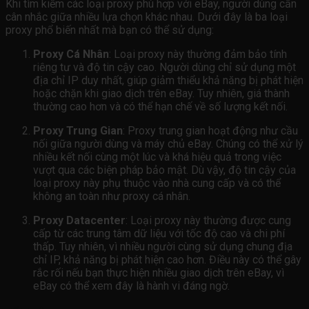
Khi tìm kiếm các loại proxy phù hợp với eBay, người dùng cần
cân nhắc giữa nhiều lựa chọn khác nhau. Dưới đây là ba loại
proxy phổ biến nhất mà bạn có thể sử dụng:
Proxy Cá Nhân
: Loại proxy này thường đảm bảo tính
riêng tư và độ tin cậy cao. Người dùng chỉ sử dụng một
địa chỉ IP duy nhất, giúp giảm thiểu khả năng bị phát hiện
hoặc chặn khi giao dịch trên eBay. Tuy nhiên, giá thành
thường cao hơn và có thể hạn chế về số lượng kết nối.
Proxy Trung Gian
: Proxy trung gian hoạt động như cầu
nối giữa người dùng và máy chủ eBay. Chúng có thể xử lý
nhiều kết nối cùng một lúc và khá hiệu quả trong việc
vượt qua các biện pháp bảo mật. Dù vậy, độ tin cậy của
loại proxy này phụ thuộc vào nhà cung cấp và có thể
không an toàn như proxy cá nhân.
Proxy Datacenter
: Loại proxy này thường được cung
cấp từ các trung tâm dữ liệu với tốc độ cao và chi phí
thấp. Tuy nhiên, vì nhiều người cùng sử dụng chung địa
chỉ IP, khả năng bị phát hiện cao hơn. Điều này có thể gây
rắc rối nếu bạn thực hiện nhiều giao dịch trên eBay, vì
eBay có thể xem đây là hành vi đáng ngờ.