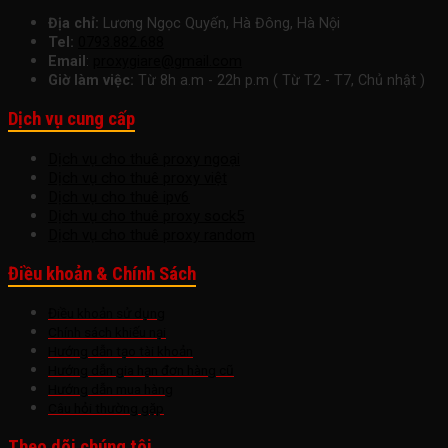
Địa chỉ:
Lương Ngọc Quyến, Hà Đông, Hà Nội
Tel:
0793.882.688
Email
:
proxygiare@gmail.com
Giờ làm việc:
Từ 8h a.m - 22h p.m ( Từ T2 - T7, Chủ nhật )
Dịch vụ cung cấp
Dịch vụ cho thuê proxy ngoại
Dịch vụ cho thuê proxy việt
Dịch vụ cho thuê ipv6
Dịch vụ cho thuê proxy sock5
Dịch vụ cho thuê proxy random
Điều khoản & Chính Sách
Điều khoản sử dụng
Chính sách khiếu nại
Hướng dẫn tạo tài khoản
Hướng dẫn gia hạn đơn hàng cũ
Hướng dẫn mua hàng
Câu hỏi thường gặp
Theo dõi chúng tôi