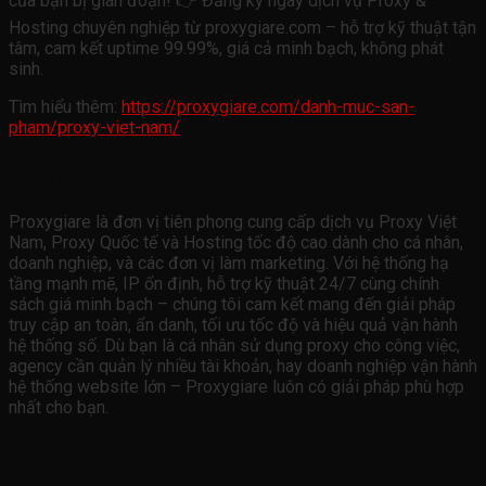
của bạn bị gián đoạn! 👉 Đăng ký ngay dịch vụ Proxy &
Hosting chuyên nghiệp từ proxygiare.com – hỗ trợ kỹ thuật tận
tâm, cam kết uptime 99.99%, giá cả minh bạch, không phát
sinh.
Tìm hiểu thêm:
https://proxygiare.com/danh-muc-san-
pham/proxy-viet-nam/
Về chúng tôi
Proxygiare là đơn vị tiên phong cung cấp dịch vụ Proxy Việt
Nam, Proxy Quốc tế và Hosting tốc độ cao dành cho cá nhân,
doanh nghiệp, và các đơn vị làm marketing. Với hệ thống hạ
tầng mạnh mẽ, IP ổn định, hỗ trợ kỹ thuật 24/7 cùng chính
sách giá minh bạch – chúng tôi cam kết mang đến giải pháp
truy cập an toàn, ẩn danh, tối ưu tốc độ và hiệu quả vận hành
hệ thống số. Dù bạn là cá nhân sử dụng proxy cho công việc,
agency cần quản lý nhiều tài khoản, hay doanh nghiệp vận hành
hệ thống website lớn – Proxygiare luôn có giải pháp phù hợp
nhất cho bạn.
Câu hỏi thường gặp FAQ