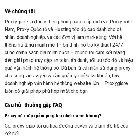
Về chúng tôi
Proxygiare là đơn vị tiên phong cung cấp dịch vụ Proxy Việt
Nam, Proxy Quốc tế và Hosting tốc độ cao dành cho cá
nhân, doanh nghiệp, và các đơn vị làm marketing. Với hệ
thống hạ tầng mạnh mẽ, IP ổn định, hỗ trợ kỹ thuật 24/7
cùng chính sách giá minh bạch – chúng tôi cam kết mang
đến giải pháp truy cập an toàn, ẩn danh, tối ưu tốc độ và hiệu
quả vận hành hệ thống số. Dù bạn là cá nhân sử dụng proxy
cho công việc, agency cần quản lý nhiều tài khoản, hay
doanh nghiệp vận hành hệ thống website lớn – Proxygiare
luôn có giải pháp phù hợp nhất cho bạn.
Câu hỏi thường gặp FAQ
Proxy có giúp giảm ping khi chơi game không?
Có, proxy giúp tối ưu hóa đường truyền và giảm độ trễ của
kết nối.