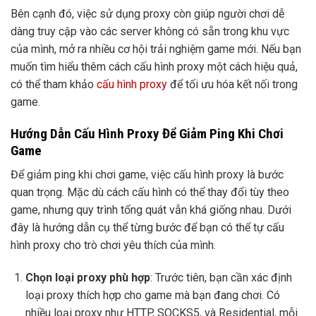
Bên cạnh đó, việc sử dụng proxy còn giúp người chơi dễ
dàng truy cập vào các server không có sẵn trong khu vực
của mình, mở ra nhiều cơ hội trải nghiệm game mới. Nếu bạn
muốn tìm hiểu thêm cách cấu hình proxy một cách hiệu quả,
có thể tham khảo
cấu hình proxy
để tối ưu hóa kết nối trong
game.
Hướng Dẫn Cấu Hình Proxy Để Giảm Ping Khi Chơi
Game
Để giảm ping khi chơi game, việc cấu hình proxy là bước
quan trọng. Mặc dù cách cấu hình có thể thay đổi tùy theo
game, nhưng quy trình tổng quát vẫn khá giống nhau. Dưới
đây là hướng dẫn cụ thể từng bước để bạn có thể tự cấu
hình proxy cho trò chơi yêu thích của mình.
Chọn loại proxy phù hợp
: Trước tiên, bạn cần xác định
loại proxy thích hợp cho game mà bạn đang chơi. Có
nhiều loại proxy như HTTP, SOCKS5, và Residential, mỗi