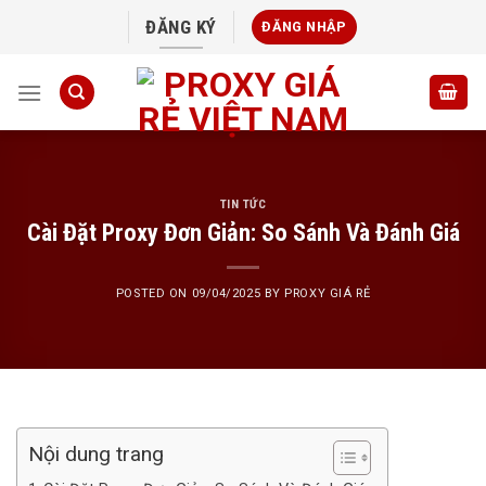
Skip
ĐĂNG KÝ
ĐĂNG NHẬP
to
content
TIN TỨC
Cài Đặt Proxy Đơn Giản: So Sánh Và Đánh Giá
POSTED ON
09/04/2025
BY
PROXY GIÁ RẺ
Nội dung trang