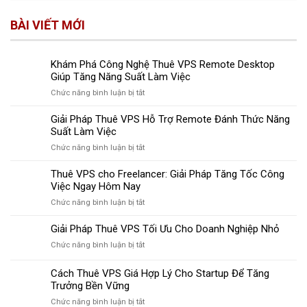
BÀI VIẾT MỚI
Khám Phá Công Nghệ Thuê VPS Remote Desktop
Giúp Tăng Năng Suất Làm Việc
ở
Chức năng bình luận bị tắt
Khám
Phá
Giải Pháp Thuê VPS Hỗ Trợ Remote Đánh Thức Năng
Công
Suất Làm Việc
Nghệ
ở
Chức năng bình luận bị tắt
Thuê
Giải
VPS
Pháp
Thuê VPS cho Freelancer: Giải Pháp Tăng Tốc Công
Remote
Thuê
Việc Ngay Hôm Nay
Desktop
VPS
Giúp
ở
Chức năng bình luận bị tắt
Hỗ
Tăng
Thuê
Trợ
Năng
VPS
Giải Pháp Thuê VPS Tối Ưu Cho Doanh Nghiệp Nhỏ
Remote
Suất
cho
Đánh
Làm
ở
Chức năng bình luận bị tắt
Freelancer:
Thức
Việc
Giải
Giải
Năng
Pháp
Cách Thuê VPS Giá Hợp Lý Cho Startup Để Tăng
Pháp
Suất
Thuê
Tăng
Trưởng Bền Vững
Làm
VPS
Tốc
Việc
ở
Chức năng bình luận bị tắt
Tối
Công