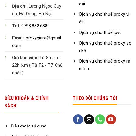
oại
Địa chỉ:
Lương Ngọc Quy
ến, Hà Đông, Hà Nội
Dịch vụ cho thuê proxy vi
ệt
Tel:
0793.882.688
Dịch vụ cho thuê ipv6
Email
:
proxygiare@gmail.
Dịch vụ cho thuê proxy so
com
ck5
Giờ làm việc:
Từ 8h a.m -
Dịch vụ cho thuê proxy ra
22h p.m ( Từ T2 - T7, Chủ
ndom
nhật )
ĐIỀU KHOẢN & CHÍNH
THEO DÕI CHÚNG TÔI
SÁCH
Điều khoản sử dụng