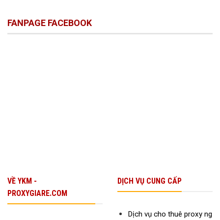
Cách
Ưu
Việc
Thuê
Cho
Ngay
FANPAGE FACEBOOK
VPS
Doanh
Hôm
Giá
Nghiệp
Nay
Hợp
Nhỏ
Lý
Cho
Startup
Để
Tăng
Trưởng
Bền
Vững
VỀ YKM -
DỊCH VỤ CUNG CẤP
PROXYGIARE.COM
Dịch vụ cho thuê proxy ng