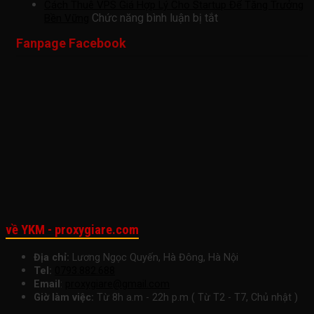
Giải
Hỗ
cho
Rem
Cách Thuê VPS Giá Hợp Lý Cho Startup Để Tăng Trưởng
Pháp
ở
Trợ
Freelancer:
Des
Chức năng bình luận bị tắt
Bền Vững
Thuê
Cách
Remote
Giải
Giúp
Fanpage Facebook
VPS
Thuê
Đánh
Pháp
Tăn
Tối
VPS
Thức
Tăng
Năn
Ưu
Giá
Năng
Tốc
Suấ
Cho
Hợp
Suất
Công
Làm
Doanh
Lý
Làm
Việc
Việc
Nghiệp
Cho
Việc
Ngay
Nhỏ
Startup
Hôm
Để
Nay
Tăng
Trưởng
Bền
Vững
về YKM - proxygiare.com
Địa chỉ:
Lương Ngọc Quyến, Hà Đông, Hà Nội
Tel:
0793.882.688
Email
:
proxygiare@gmail.com
Giờ làm việc:
Từ 8h a.m - 22h p.m ( Từ T2 - T7, Chủ nhật )