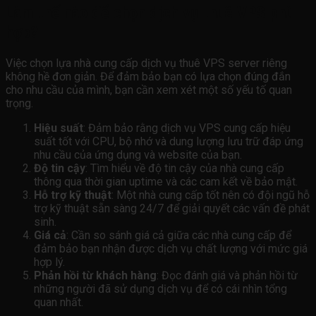
Làm thế nào để chọn dịch vụ thuê VPS phù
hợp?
Việc chọn lựa nhà cung cấp dịch vụ thuê VPS server riêng
không hề đơn giản. Để đảm bảo bạn có lựa chọn đúng đắn
cho nhu cầu của mình, bạn cần xem xét một số yếu tố quan
trọng.
Hiệu suất
: Đảm bảo rằng dịch vụ VPS cung cấp hiệu
suất tốt với CPU, bộ nhớ và dung lượng lưu trữ đáp ứng
nhu cầu của ứng dụng và website của bạn.
Độ tin cậy
: Tìm hiểu về độ tin cậy của nhà cung cấp
thông qua thời gian uptime và các cam kết về bảo mật.
Hỗ trợ kỹ thuật
: Một nhà cung cấp tốt nên có đội ngũ hỗ
trợ kỹ thuật sẵn sàng 24/7 để giải quyết các vấn đề phát
sinh.
Giá cả
: Cần so sánh giá cả giữa các nhà cung cấp để
đảm bảo bạn nhận được dịch vụ chất lượng với mức giá
hợp lý.
Phản hồi từ khách hàng
: Đọc đánh giá và phản hồi từ
những người đã sử dụng dịch vụ để có cái nhìn tổng
quan nhất.