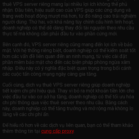
thuê VPS server riêng mang lại nhiều lợi ích không thể phủ
nhận. Đầu tiên, hiệu suất cao của VPS giúp các ứng dụng và
trang web hoạt động mượt mà hơn, từ đó nâng cao trải nghiệm
người dùng. Thứ hai, với khả năng tùy chỉnh cấu hình linh hoạt,
doanh nghiệp có thể dễ dàng thay đổi tài nguyên theo nhu cầu
thực tế mà không cần phải đầu tư vào phần cứng mới.
Bên cạnh đó, VPS server riêng cũng mang đến lợi ích về bảo
mật. Với hệ thống riêng biệt, doanh nghiệp có thể kiểm soát tốt
hơn các vấn đề liên quan đến an ninh mạng, từ việc cài đặt
phần mềm bảo mật cho đến các biện pháp phòng ngừa xâm
nhập. Điều này có ý nghĩa đặc biệt quan trọng trong bối cảnh
các cuộc tấn công mạng ngày càng gia tăng.
Cuối cùng, dịch vụ thuê VPS server riêng giúp doanh nghiệp
tiết kiệm chi phí hiệu quả. Thay vì bỏ ra một khoản tiền lớn cho
việc đầu tư vào cơ sở hạ tầng, doanh nghiệp có thể tối ưu hóa
chi phí thông qua việc thuê server theo nhu cầu. Bằng cách
này, doanh nghiệp có thể tăng trưởng và mở rộng mà không lo
lắng về các chi phí ẩn.
Để hiểu rõ hơn về các dịch vụ liên quan, bạn có thể tham khảo
thêm thông tin tại
cung cấp proxy
.