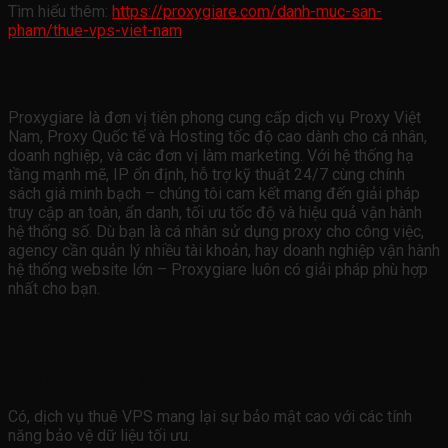
Tìm hiểu thêm:
https://proxygiare.com/danh-muc-san-
pham/thue-vps-viet-nam
Về chúng tôi
Proxygiare là đơn vị tiên phong cung cấp dịch vụ Proxy Việt
Nam, Proxy Quốc tế và Hosting tốc độ cao dành cho cá nhân,
doanh nghiệp, và các đơn vị làm marketing. Với hệ thống hạ
tầng mạnh mẽ, IP ổn định, hỗ trợ kỹ thuật 24/7 cùng chính
sách giá minh bạch – chúng tôi cam kết mang đến giải pháp
truy cập an toàn, ẩn danh, tối ưu tốc độ và hiệu quả vận hành
hệ thống số. Dù bạn là cá nhân sử dụng proxy cho công việc,
agency cần quản lý nhiều tài khoản, hay doanh nghiệp vận hành
hệ thống website lớn – Proxygiare luôn có giải pháp phù hợp
nhất cho bạn.
Câu hỏi thường gặp FAQ
Dịch vụ thuê VPS có an toàn không?
Có, dịch vụ thuê VPS mang lại sự bảo mật cao với các tính
năng bảo vệ dữ liệu tối ưu.