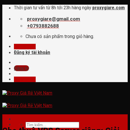
Skip
Thời gian tư vấn từ 8h tới 23h hàng ngày
proxygiare.com
to
content
proxygiare@gmail.com
+0793882688
Chưa có sản phẩm trong giỏ hàng.
Đăng nhập
Đăng ký tài khoản
Đăng ký
Đăng nhập
tin tức
Tìm
kiếm: