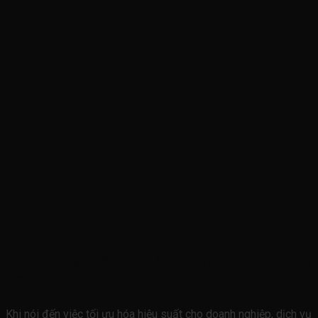
Ưu điểm nổi bật của dịch vụ thuê VPS server
riêng
Khi nói đến việc tối ưu hóa hiệu suất cho doanh nghiệp, dịch vụ