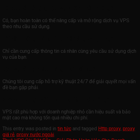
Tôi có thể mở rộng dịch vụ VPS khi cần không?
Có, bạn hoàn toàn có thể nâng cấp và mở rộng dịch vụ VPS
theo nhu cầu sử dụng.
Tôi cần những thông tin gì để đăng ký dịch vụ?
Chỉ cần cung cấp thông tin cá nhân cùng yêu cầu sử dụng dịch
vụ của bạn.
Dịch vụ hỗ trợ khách hàng như thế nào?
Chúng tôi cung cấp hỗ trợ kỹ thuật 24/7 để giải quyết mọi vấn
đề bạn gặp phải.
VPS có phù hợp với doanh nghiệp nhỏ không?
VPS rất phù hợp với doanh nghiệp nhỏ cần hiệu suất và bảo
mật cao mà không tốn quá nhiều chi phí.
This entry was posted in
tin tức
and tagged
Http proxy
,
proxy
giá rẻ
,
proxy nước ngoài
.