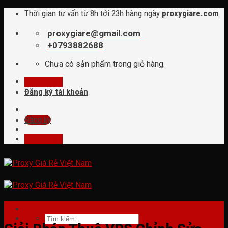
Skip
Thời gian tư vấn từ 8h tới 23h hàng ngày
proxygiare.com
to
content
proxygiare@gmail.com
+0793882688
Chưa có sản phẩm trong giỏ hàng.
Đăng nhập
Đăng ký tài khoản
Đăng ký
Đăng nhập
tin tức
Tìm
kiếm: