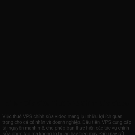
Lợi Ích Của Việc Thuê VPS Chỉnh Sửa Video
Việc thuê VPS chỉnh sửa video mang lại nhiều lợi ích quan
trọng cho cả cá nhân và doanh nghiệp. Đầu tiên, VPS cung cấp
tài nguyên mạnh mẽ, cho phép bạn thực hiện các tác vụ chỉnh
sửa phức tạp mà không lo bị lag hay treo máy. Điều này rất