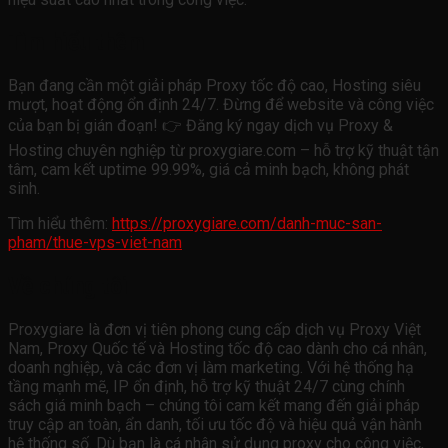
Tìm hiểu thêm
Bạn đang cần một giải pháp Proxy tốc độ cao, Hosting siêu
mượt, hoạt động ổn định 24/7. Đừng để website và công việc
của bạn bị gián đoạn! 👉 Đăng ký ngay dịch vụ Proxy &
Hosting chuyên nghiệp từ proxygiare.com – hỗ trợ kỹ thuật tận
tâm, cam kết uptime 99.99%, giá cả minh bạch, không phát
sinh.
Tìm hiểu thêm:
https://proxygiare.com/danh-muc-san-
pham/thue-vps-viet-nam
Về chúng tôi
Proxygiare là đơn vị tiên phong cung cấp dịch vụ Proxy Việt
Nam, Proxy Quốc tế và Hosting tốc độ cao dành cho cá nhân,
doanh nghiệp, và các đơn vị làm marketing. Với hệ thống hạ
tầng mạnh mẽ, IP ổn định, hỗ trợ kỹ thuật 24/7 cùng chính
sách giá minh bạch – chúng tôi cam kết mang đến giải pháp
truy cập an toàn, ẩn danh, tối ưu tốc độ và hiệu quả vận hành
hệ thống số. Dù bạn là cá nhân sử dụng proxy cho công việc,