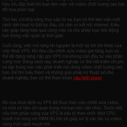
hữu ích, đặc biệt khi bạn làm việc với video chất lượng cao hay
đồ họa phức tạp.
Thứ hai, với khả năng truy cập từ xa, bạn có thể làm việc một
cách linh hoạt từ bất kỳ đâu, chỉ cần có kết nối internet. Điều
này giúp tăng hiệu quả công việc và cho phép bạn linh động
hơn trong việc quản lý thời gian.
Cuối cùng, việc mở rộng tài nguyên là một lợi ích lớn khác của
việc thuê VPS. Khi nhu cầu chỉnh sửa video gia tăng, bạn có
thể dễ dàng nâng cấp gói VPS mà không cần đầu tư vào phần
cứng mới. Bằng cách này, doanh nghiệp có thể tiết kiệm chi phí
và tập trung vào việc phát triển nội dung video chất lượng cao
hơn. Để tìm hiểu thêm về những giải pháp kỹ thuật số cho
doanh nghiệp, bạn có thể tham khảo
cấu hình proxy
.
Cách Chọn Dịch Vụ VPS Phù Hợp
Khi lựa chọn dịch vụ VPS để thực hiện việc chỉnh sửa video,
có một số tiêu chí quan trọng mà bạn nên cân nhắc. Trước hết,
cấu hình phần cứng của VPS là yếu tố then chốt. Một CPU
mạnh mẽ cùng với RAM đủ lớn sẽ giúp xử lý các tác vụ video
nặng một cách mượt mà.