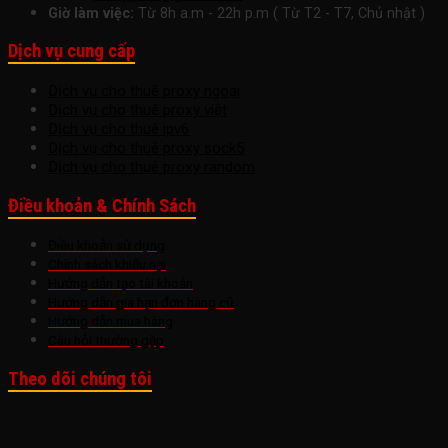
Giờ làm việc:
Từ 8h a.m - 22h p.m ( Từ T2 - T7, Chủ nhật )
Dịch vụ cung cấp
Dịch vụ cho thuê proxy ngoại
Dịch vụ cho thuê proxy việt
Dịch vụ cho thuê ipv6
Dịch vụ cho thuê proxy sock5
Dịch vụ cho thuê proxy random
Điều khoản & Chính Sách
Điều khoản sử dụng
Chính sách khiếu nại
Hướng dẫn tạo tài khoản
Hướng dẫn gia hạn đơn hàng cũ
Hướng dẫn mua hàng
Câu hỏi thường gặp
Theo dõi chúng tôi