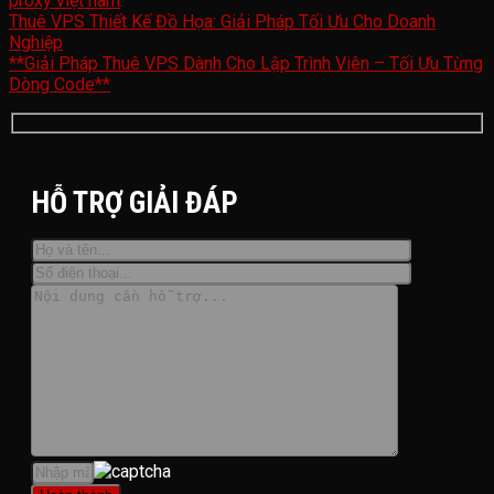
proxy việt nam
.
Thuê VPS Thiết Kế Đồ Họa: Giải Pháp Tối Ưu Cho Doanh
Nghiệp
**Giải Pháp Thuê VPS Dành Cho Lập Trình Viên – Tối Ưu Từng
Dòng Code**
HỖ TRỢ GIẢI ĐÁP