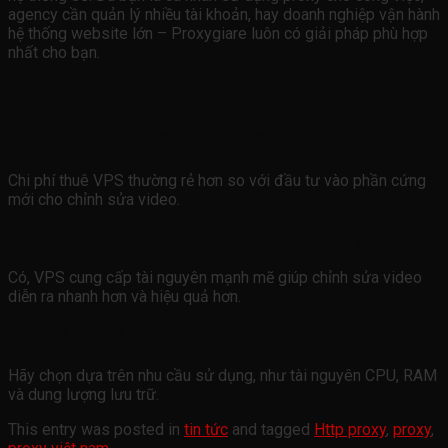
agency cần quản lý nhiều tài khoản, hay doanh nghiệp vận hành
hệ thống website lớn – Proxygiare luôn có giải pháp phù hợp
nhất cho bạn.
Câu hỏi thường gặp FAQ
Thuê VPS có tốn nhiều chi phí không?
Chi phí thuê VPS thường rẻ hơn so với đầu tư vào phần cứng
mới cho chỉnh sửa video.
VPS có giúp tăng tốc độ chỉnh sửa video không?
Có, VPS cung cấp tài nguyên mạnh mẽ giúp chỉnh sửa video
diễn ra nhanh hơn và hiệu quả hơn.
Làm thế nào để chọn gói VPS phù hợp?
Hãy chọn dựa trên nhu cầu sử dụng, như tài nguyên CPU, RAM
và dung lượng lưu trữ.
This entry was posted in
tin tức
and tagged
Http proxy
,
proxy
,