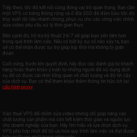
Tiếp theo, tốc độ kết nối cũng đóng vai trò quan trọng. Bạn cần
một VPS có băng thông rộng và ổ đĩa SSD để đảm bảo tốc độ
truy xuất dữ liệu nhanh chóng, phục vụ cho các công việc chỉnh
sửa video yêu cầu xử lý thời gian thực.
Bên cạnh đó, hỗ trợ kỹ thuật 24/7 sẽ giúp bạn yên tâm hơn
trong quá trình làm việc. Nếu có bất kỳ sự cố nào xảy ra, bạn
sẽ có thể nhận được sự trợ giúp kịp thời mà không bị gián
đoạn.
Cuối cùng, trước khi quyết định, hãy đọc các đánh giá từ khách
hàng hoặc tham khảo ý kiến từ những người đã sử dụng dịch
vụ để có được cái nhìn tổng quan về chất lượng và độ tin cậy
của dịch vụ. Bạn có thể tham khảo thêm thông tin hữu ích tại
cấu hình proxy
.
Lời kết
Việc thuê VPS để chỉnh sửa video không chỉ giúp nâng cao
chất lượng sản phẩm mà còn tiết kiệm thời gian và nguồn lực
cho doanh nghiệp của bạn. Hãy tìm hiểu và lựa chọn dịch vụ
VPS phù hợp nhất để tối ưu hóa quy trình làm việc và đạt được
hiệu suất cao nhất trong công việc.