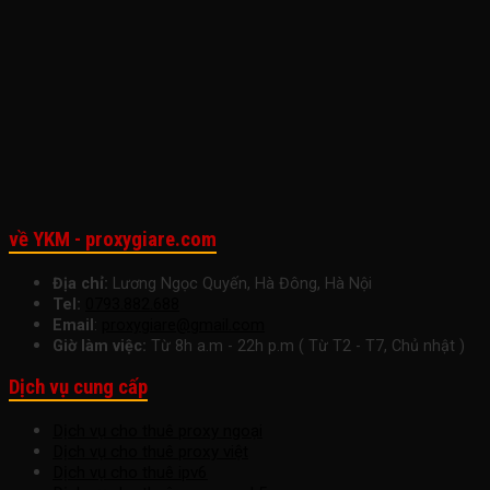
Cho
Hợp
Suất
Công
Làm
Doanh
Lý
Làm
Việc
Việc
Nghiệp
Cho
Việc
Ngay
Nhỏ
Startup
Hôm
Để
Nay
Tăng
Trưởng
Bền
Vững
về YKM - proxygiare.com
Địa chỉ:
Lương Ngọc Quyến, Hà Đông, Hà Nội
Tel:
0793.882.688
Email
:
proxygiare@gmail.com
Giờ làm việc:
Từ 8h a.m - 22h p.m ( Từ T2 - T7, Chủ nhật )
Dịch vụ cung cấp
Dịch vụ cho thuê proxy ngoại
Dịch vụ cho thuê proxy việt
Dịch vụ cho thuê ipv6