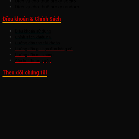
Dịch vụ cho thuê proxy sock5
Dịch vụ cho thuê proxy random
Điều khoản & Chính Sách
Điều khoản sử dụng
Chính sách khiếu nại
Hướng dẫn tạo tài khoản
Hướng dẫn gia hạn đơn hàng cũ
Hướng dẫn mua hàng
Câu hỏi thường gặp
Theo dõi chúng tôi