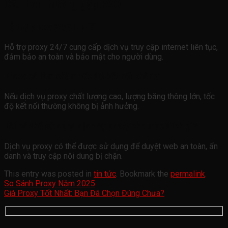
Câu hỏi thường gặp FAQ
Hỗ trợ proxy 24/7 là gì?
Hỗ trợ proxy 24/7 cung cấp dịch vụ truy cập internet liên tục,
đảm bảo an toàn và bảo mật cho người dùng.
Proxy có làm chậm tốc độ kết nối không?
Nếu dịch vụ proxy chất lượng cao, lượng băng thông lớn, tốc
độ kết nối thường không bị ảnh hưởng.
Tôi có thể sử dụng dịch vụ proxy cho mục đích gì?
Dịch vụ proxy có thể được sử dụng để duyệt web an toàn, ẩn
danh và truy cập nội dung bị chặn.
This entry was posted in
tin tức
. Bookmark the
permalink
.
So Sánh Proxy Năm 2025
Giá Proxy Tốt Nhất: Bạn Đã Chọn Đúng Chưa?