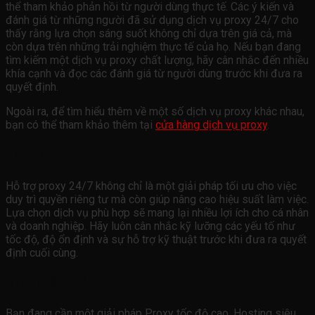
thể tham khảo phản hồi từ người dùng thực tế. Các ý kiến và
đánh giá từ những người đã sử dụng dịch vụ proxy 24/7 cho
thấy rằng lựa chọn sáng suốt không chỉ dựa trên giá cả, mà
còn dựa trên những trải nghiệm thực tế của họ. Nếu bạn đang
tìm kiếm một dịch vụ proxy chất lượng, hãy cân nhắc đến nhiều
khía cạnh và đọc các đánh giá từ người dùng trước khi đưa ra
quyết định.
Ngoài ra, để tìm hiểu thêm về một số dịch vụ proxy khác nhau,
bạn có thể tham khảo thêm tại
cửa hàng dịch vụ proxy
.
Lời kết
Hỗ trợ proxy 24/7 không chỉ là một giải pháp tối ưu cho việc
duy trì quyền riêng tư mà còn giúp nâng cao hiệu suất làm việc.
Lựa chọn dịch vụ phù hợp sẽ mang lại nhiều lợi ích cho cá nhân
và doanh nghiệp. Hãy luôn cân nhắc kỹ lưỡng các yếu tố như
tốc độ, độ ổn định và sự hỗ trợ kỹ thuật trước khi đưa ra quyết
định cuối cùng.
Tìm hiểu thêm
Bạn đang cần một giải pháp Proxy tốc độ cao, Hosting siêu