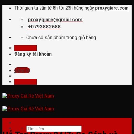
Skip
Thời gian tư vấn từ 8h tới 23h hàng ngày
proxygiare.com
to
content
proxygiare@gmail.com
+0793882688
Chưa có sản phẩm trong giỏ hàng.
Đăng nhập
Đăng ký tài khoản
Đăng ký
Đăng nhập
tin tức
Tìm
kiếm: