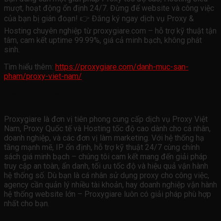
mượt, hoạt động ổn định 24/7. Đừng để website và công việc
của bạn bị gián đoạn! 👉 Đăng ký ngay dịch vụ Proxy &
Hosting chuyên nghiệp từ proxygiare.com – hỗ trợ kỹ thuật tận
tâm, cam kết uptime 99.99%, giá cả minh bạch, không phát
sinh.
Tìm hiểu thêm:
https://proxygiare.com/danh-muc-san-
pham/proxy-viet-nam/
Về chúng tôi
Proxygiare là đơn vị tiên phong cung cấp dịch vụ Proxy Việt
Nam, Proxy Quốc tế và Hosting tốc độ cao dành cho cá nhân,
doanh nghiệp, và các đơn vị làm marketing. Với hệ thống hạ
tầng mạnh mẽ, IP ổn định, hỗ trợ kỹ thuật 24/7 cùng chính
sách giá minh bạch – chúng tôi cam kết mang đến giải pháp
truy cập an toàn, ẩn danh, tối ưu tốc độ và hiệu quả vận hành
hệ thống số. Dù bạn là cá nhân sử dụng proxy cho công việc,
agency cần quản lý nhiều tài khoản, hay doanh nghiệp vận hành
hệ thống website lớn – Proxygiare luôn có giải pháp phù hợp
nhất cho bạn.