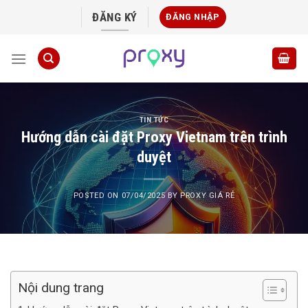
Skip
ĐĂNG KÝ
ĐĂNG NHẬP
to
content
TIN TỨC
Hướng dẫn cài đặt Proxy Vietnam trên trình
duyệt
POSTED ON
07/04/2025
BY
PROXY GIÁ RẺ
Nội dung trang