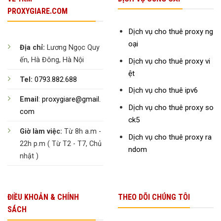
PROXYGIARE.COM
Dịch vụ cho thuê proxy ng
oại
Địa chỉ:
Lương Ngọc Quy
ến, Hà Đông, Hà Nội
Dịch vụ cho thuê proxy vi
ệt
Tel:
0793.882.688
Dịch vụ cho thuê ipv6
Email
:
proxygiare@gmail.
Dịch vụ cho thuê proxy so
com
ck5
Giờ làm việc:
Từ 8h a.m -
Dịch vụ cho thuê proxy ra
22h p.m ( Từ T2 - T7, Chủ
ndom
nhật )
ĐIỀU KHOẢN & CHÍNH
THEO DÕI CHÚNG TÔI
SÁCH