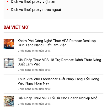
Dịch vụ thuê proxy việt nam
Dịch vụ thuê proxy nước ngoài
BÀI VIẾT MỚI
Khám Phá Công Nghệ Thuê VPS Remote Desktop
Giúp Tăng Năng Suất Làm Việc
ở
Chức năng bình luận bị tắt
Khám
Phá
Giải Pháp Thuê VPS Hỗ Trợ Remote Đánh Thức Năng
Công
Suất Làm Việc
Nghệ
ở
Chức năng bình luận bị tắt
Thuê
Giải
VPS
Pháp
Thuê VPS cho Freelancer: Giải Pháp Tăng Tốc Công
Remote
Thuê
Việc Ngay Hôm Nay
Desktop
VPS
Giúp
ở
Chức năng bình luận bị tắt
Hỗ
Tăng
Thuê
Trợ
Năng
VPS
Giải Pháp Thuê VPS Tối Ưu Cho Doanh Nghiệp Nhỏ
Remote
Suất
cho
Đánh
Làm
ở
Chức năng bình luận bị tắt
Freelancer:
Thức