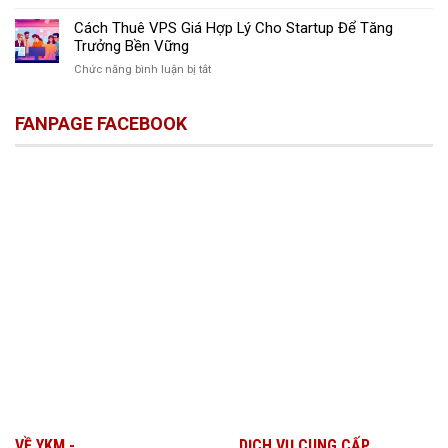
Việc
Giải
Giải
Năng
Pháp
Cách Thuê VPS Giá Hợp Lý Cho Startup Để Tăng
Pháp
Suất
Thuê
Tăng
Trưởng Bền Vững
Làm
VPS
Tốc
Việc
ở
Chức năng bình luận bị tắt
Tối
Công
Cách
Ưu
Việc
Thuê
Cho
Ngay
FANPAGE FACEBOOK
VPS
Doanh
Hôm
Giá
Nghiệp
Nay
Hợp
Nhỏ
Lý
Cho
Startup
Để
Tăng
Trưởng
Bền
Vững
VỀ YKM -
DỊCH VỤ CUNG CẤP