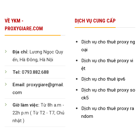
VỀ YKM -
DỊCH VỤ CUNG CẤP
PROXYGIARE.COM
Dịch vụ cho thuê proxy ng
oại
Địa chỉ:
Lương Ngọc Quy
ến, Hà Đông, Hà Nội
Dịch vụ cho thuê proxy vi
ệt
Tel:
0793.882.688
Dịch vụ cho thuê ipv6
Email
:
proxygiare@gmail.
Dịch vụ cho thuê proxy so
com
ck5
Giờ làm việc:
Từ 8h a.m -
Dịch vụ cho thuê proxy ra
22h p.m ( Từ T2 - T7, Chủ
ndom
nhật )