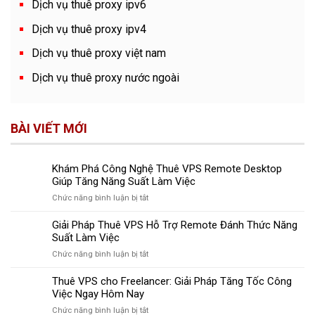
Dịch vụ thuê proxy ipv6
Dịch vụ thuê proxy ipv4
Dịch vụ thuê proxy việt nam
Dịch vụ thuê proxy nước ngoài
BÀI VIẾT MỚI
Khám Phá Công Nghệ Thuê VPS Remote Desktop
Giúp Tăng Năng Suất Làm Việc
ở
Chức năng bình luận bị tắt
Khám
Phá
Giải Pháp Thuê VPS Hỗ Trợ Remote Đánh Thức Năng
Công
Suất Làm Việc
Nghệ
ở
Chức năng bình luận bị tắt
Thuê
Giải
VPS
Pháp
Thuê VPS cho Freelancer: Giải Pháp Tăng Tốc Công
Remote
Thuê
Việc Ngay Hôm Nay
Desktop
VPS
Giúp
ở
Chức năng bình luận bị tắt
Hỗ