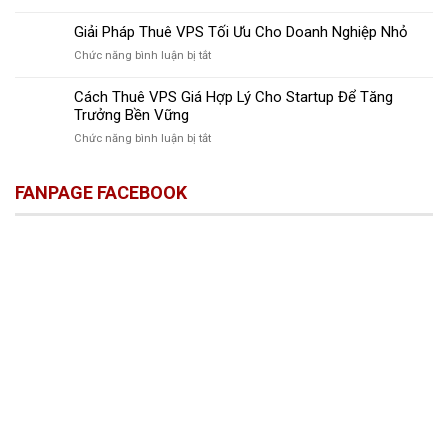
Tăng
Thuê
Trợ
Năng
VPS
Giải Pháp Thuê VPS Tối Ưu Cho Doanh Nghiệp Nhỏ
Remote
Suất
cho
Đánh
Làm
ở
Chức năng bình luận bị tắt
Freelancer:
Thức
Việc
Giải
Giải
Năng
Pháp
Cách Thuê VPS Giá Hợp Lý Cho Startup Để Tăng
Pháp
Suất
Thuê
Tăng
Trưởng Bền Vững
Làm
VPS
Tốc
Việc
ở
Chức năng bình luận bị tắt
Tối
Công
Cách
Ưu
Việc
Thuê
Cho
Ngay
FANPAGE FACEBOOK
VPS
Doanh
Hôm
Giá
Nghiệp
Nay
Hợp
Nhỏ
Lý
Cho
Startup
Để
Tăng
Trưởng
Bền
Vững