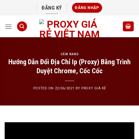
Skip
ĐĂNG KÝ
ĐĂNG NHẬP
to
content
CẨM NANG
Hướng Dẫn Đổi Địa Chỉ Ip (Proxy) Bằng Trình
Duyệt Chrome, Cốc Cốc
POSTED ON
22/06/2021
BY
PROXY GIÁ RẺ