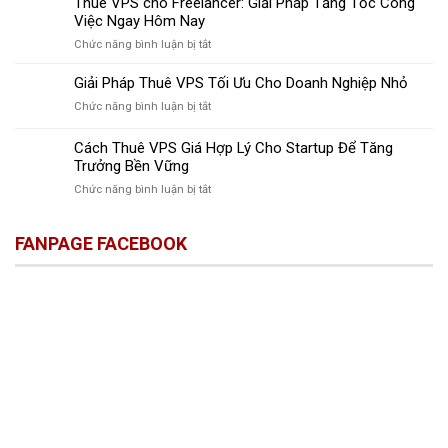
Thuê VPS cho Freelancer: Giải Pháp Tăng Tốc Công
Remote
Thuê
Việc Ngay Hôm Nay
Desktop
VPS
Giúp
ở
Chức năng bình luận bị tắt
Hỗ
Tăng
Thuê
Trợ
Năng
VPS
Giải Pháp Thuê VPS Tối Ưu Cho Doanh Nghiệp Nhỏ
Remote
Suất
cho
Đánh
Làm
ở
Chức năng bình luận bị tắt
Freelancer:
Thức
Việc
Giải
Giải
Năng
Pháp
Cách Thuê VPS Giá Hợp Lý Cho Startup Để Tăng
Pháp
Suất
Thuê
Tăng
Trưởng Bền Vững
Làm
VPS
Tốc
Việc
ở
Chức năng bình luận bị tắt
Tối
Công
Cách
Ưu
Việc
Thuê
Cho
Ngay
FANPAGE FACEBOOK
VPS
Doanh
Hôm
Giá
Nghiệp
Nay
Hợp
Nhỏ
Lý
Cho
Startup
Để
Tăng
Trưởng
Bền
Vững