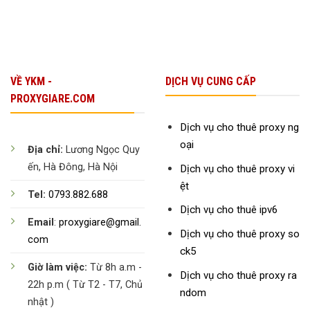
VỀ YKM -
DỊCH VỤ CUNG CẤP
PROXYGIARE.COM
Dịch vụ cho thuê proxy ng
oại
Địa chỉ:
Lương Ngọc Quy
ến, Hà Đông, Hà Nội
Dịch vụ cho thuê proxy vi
ệt
Tel:
0793.882.688
Dịch vụ cho thuê ipv6
Email
:
proxygiare@gmail.
Dịch vụ cho thuê proxy so
com
ck5
Giờ làm việc:
Từ 8h a.m -
Dịch vụ cho thuê proxy ra
22h p.m ( Từ T2 - T7, Chủ
ndom
nhật )