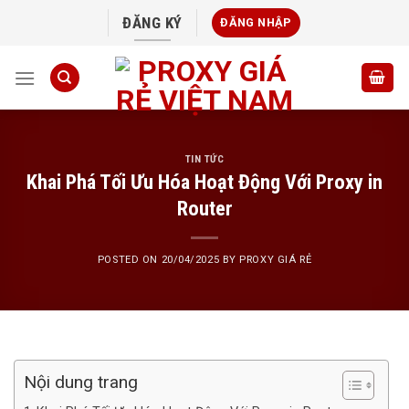
Skip
ĐĂNG KÝ
ĐĂNG NHẬP
to
content
TIN TỨC
Khai Phá Tối Ưu Hóa Hoạt Động Với Proxy in
Router
POSTED ON
20/04/2025
BY
PROXY GIÁ RẺ
Nội dung trang