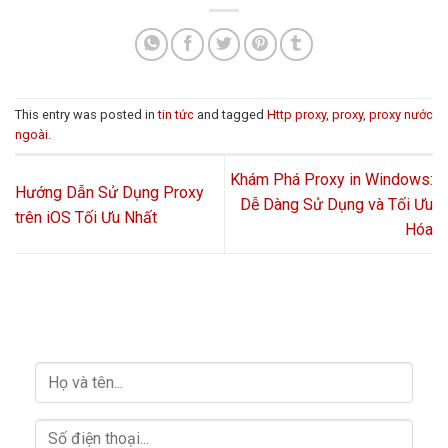
This entry was posted in
tin tức
and tagged
Http proxy
,
proxy
,
proxy nước
ngoài
.
Khám Phá Proxy in Windows:
Hướng Dẫn Sử Dụng Proxy
Dễ Dàng Sử Dụng và Tối Ưu
trên iOS Tối Ưu Nhất
Hóa
HỖ TRỢ GIẢI ĐÁP