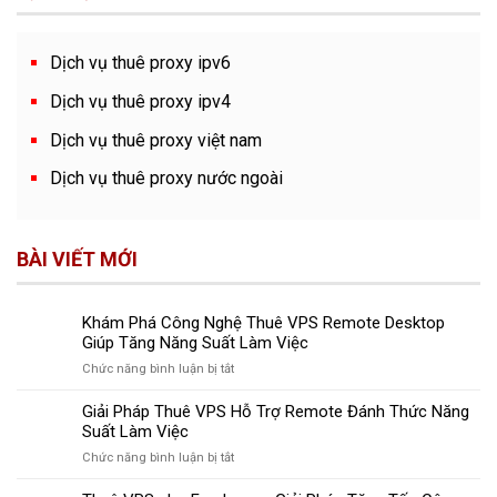
Dịch vụ thuê proxy ipv6
Dịch vụ thuê proxy ipv4
Dịch vụ thuê proxy việt nam
Dịch vụ thuê proxy nước ngoài
BÀI VIẾT MỚI
Khám Phá Công Nghệ Thuê VPS Remote Desktop
Giúp Tăng Năng Suất Làm Việc
ở
Chức năng bình luận bị tắt
Khám
Phá
Giải Pháp Thuê VPS Hỗ Trợ Remote Đánh Thức Năng
Công
Suất Làm Việc
Nghệ
ở
Chức năng bình luận bị tắt
Thuê
Giải
VPS
Pháp