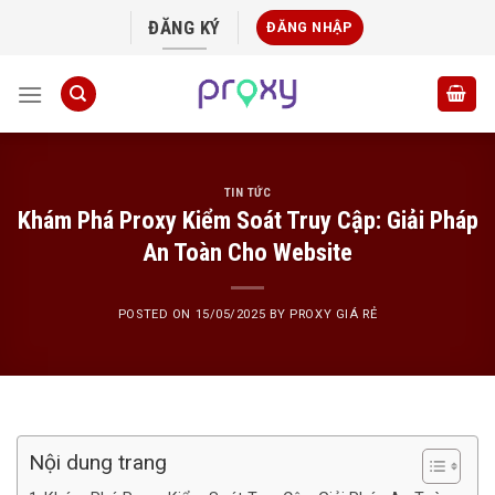
Skip
ĐĂNG KÝ
ĐĂNG NHẬP
to
content
TIN TỨC
Khám Phá Proxy Kiểm Soát Truy Cập: Giải Pháp
An Toàn Cho Website
POSTED ON
15/05/2025
BY
PROXY GIÁ RẺ
Nội dung trang