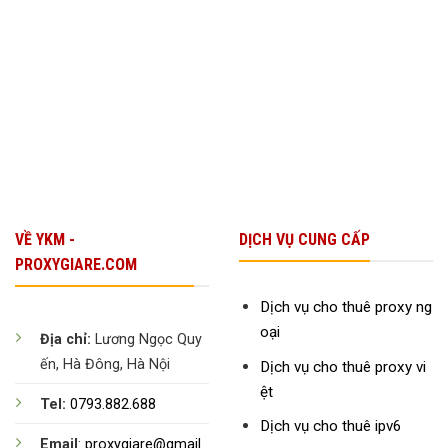
Để
Tăng
Trưởng
Bền
Vững
VỀ YKM -
DỊCH VỤ CUNG CẤP
PROXYGIARE.COM
Dịch vụ cho thuê proxy ng
oại
Địa chỉ:
Lương Ngọc Quy
ến, Hà Đông, Hà Nội
Dịch vụ cho thuê proxy vi
ệt
Tel:
0793.882.688
Dịch vụ cho thuê ipv6
Email
:
proxygiare@gmail.