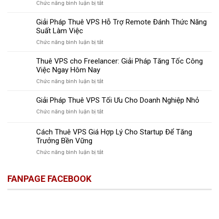
ở
Chức năng bình luận bị tắt
Khám
Phá
Giải Pháp Thuê VPS Hỗ Trợ Remote Đánh Thức Năng
Công
Suất Làm Việc
Nghệ
ở
Chức năng bình luận bị tắt
Thuê
Giải
VPS
Pháp
Thuê VPS cho Freelancer: Giải Pháp Tăng Tốc Công
Remote
Thuê
Việc Ngay Hôm Nay
Desktop
VPS
Giúp
ở
Chức năng bình luận bị tắt
Hỗ
Tăng
Thuê
Trợ
Năng
VPS
Giải Pháp Thuê VPS Tối Ưu Cho Doanh Nghiệp Nhỏ
Remote
Suất
cho
Đánh
Làm
ở
Chức năng bình luận bị tắt
Freelancer:
Thức
Việc
Giải
Giải
Năng
Pháp
Cách Thuê VPS Giá Hợp Lý Cho Startup Để Tăng
Pháp
Suất
Thuê
Tăng
Trưởng Bền Vững
Làm
VPS
Tốc
Việc
ở
Chức năng bình luận bị tắt
Tối
Công
Cách
Ưu
Việc
Thuê
Cho
Ngay
FANPAGE FACEBOOK
VPS
Doanh
Hôm
Giá
Nghiệp
Nay
Hợp
Nhỏ
Lý
Cho
Startup