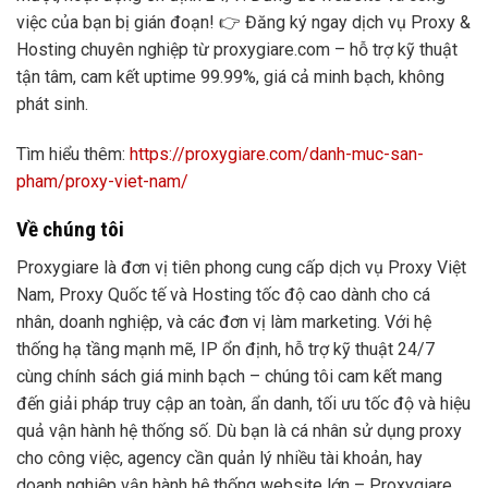
việc của bạn bị gián đoạn! 👉 Đăng ký ngay dịch vụ Proxy &
Hosting chuyên nghiệp từ proxygiare.com – hỗ trợ kỹ thuật
tận tâm, cam kết uptime 99.99%, giá cả minh bạch, không
phát sinh.
Tìm hiểu thêm:
https://proxygiare.com/danh-muc-san-
pham/proxy-viet-nam/
Về chúng tôi
Proxygiare là đơn vị tiên phong cung cấp dịch vụ Proxy Việt
Nam, Proxy Quốc tế và Hosting tốc độ cao dành cho cá
nhân, doanh nghiệp, và các đơn vị làm marketing. Với hệ
thống hạ tầng mạnh mẽ, IP ổn định, hỗ trợ kỹ thuật 24/7
cùng chính sách giá minh bạch – chúng tôi cam kết mang
đến giải pháp truy cập an toàn, ẩn danh, tối ưu tốc độ và hiệu
quả vận hành hệ thống số. Dù bạn là cá nhân sử dụng proxy
cho công việc, agency cần quản lý nhiều tài khoản, hay
doanh nghiệp vận hành hệ thống website lớn – Proxygiare