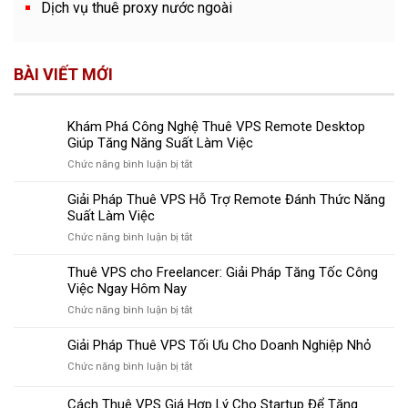
Dịch vụ thuê proxy nước ngoài
BÀI VIẾT MỚI
Khám Phá Công Nghệ Thuê VPS Remote Desktop
Giúp Tăng Năng Suất Làm Việc
ở
Chức năng bình luận bị tắt
Khám
Phá
Giải Pháp Thuê VPS Hỗ Trợ Remote Đánh Thức Năng
Công
Suất Làm Việc
Nghệ
ở
Chức năng bình luận bị tắt
Thuê
Giải
VPS
Pháp
Thuê VPS cho Freelancer: Giải Pháp Tăng Tốc Công
Remote
Thuê
Việc Ngay Hôm Nay
Desktop
VPS
Giúp
ở
Chức năng bình luận bị tắt
Hỗ
Tăng
Thuê
Trợ
Năng
VPS
Giải Pháp Thuê VPS Tối Ưu Cho Doanh Nghiệp Nhỏ
Remote
Suất
cho
Đánh
Làm
ở
Chức năng bình luận bị tắt
Freelancer:
Thức
Việc
Giải
Giải
Năng
Pháp
Cách Thuê VPS Giá Hợp Lý Cho Startup Để Tăng
Pháp
Suất