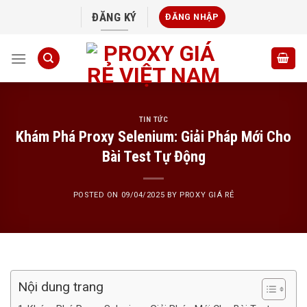
Skip
ĐĂNG KÝ
ĐĂNG NHẬP
to
content
TIN TỨC
Khám Phá Proxy Selenium: Giải Pháp Mới Cho
Bài Test Tự Động
POSTED ON
09/04/2025
BY
PROXY GIÁ RẺ
Nội dung trang