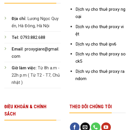
Dịch vụ cho thuê proxy ng
oại
Địa chỉ:
Lương Ngọc Quy
ến, Hà Đông, Hà Nội
Dịch vụ cho thuê proxy vi
ệt
Tel:
0793.882.688
Dịch vụ cho thuê ipv6
Email
:
proxygiare@gmail.
Dịch vụ cho thuê proxy so
com
ck5
Giờ làm việc:
Từ 8h a.m -
Dịch vụ cho thuê proxy ra
22h p.m ( Từ T2 - T7, Chủ
ndom
nhật )
ĐIỀU KHOẢN & CHÍNH
THEO DÕI CHÚNG TÔI
SÁCH