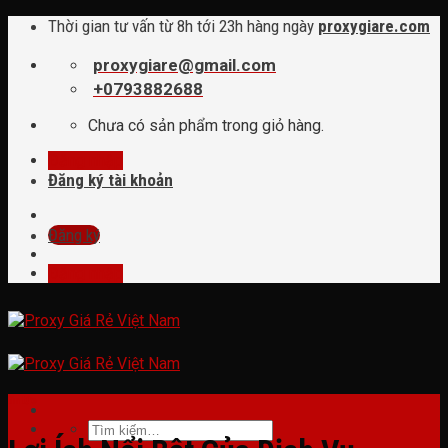
Skip
Thời gian tư vấn từ 8h tới 23h hàng ngày
proxygiare.com
to
content
proxygiare@gmail.com
+0793882688
Chưa có sản phẩm trong giỏ hàng.
Đăng nhập
Đăng ký tài khoản
Đăng ký
Đăng nhập
tin tức
Tìm
kiếm: