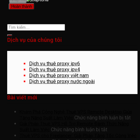
Dịch vụ của chúng tôi
Dịch vụ thuê proxy ipv6
Dịch vụ thuê proxy ipv4
Dịch vụ thuê proxy việt nam
Dịch vụ thuê proxy nước ngoài
Bài viết mới
Khám Phá Công Nghệ Thuê VPS Remote Desktop Giúp
ở
Chức năng bình luận bị tắt
Tăng Năng Suất Làm Việc
Khá
Giải Pháp Thuê VPS Hỗ Trợ Remote Đánh Thức Năng
ở
Phá
Chức năng bình luận bị tắt
Suất Làm Việc
Giải
Côn
Thuê VPS cho Freelancer: Giải Pháp Tăng Tốc Công Việc