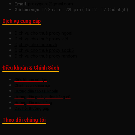
Email
:
proxygiare@gmail.com
Giờ làm việc:
Từ 8h a.m - 22h p.m ( Từ T2 - T7, Chủ nhật )
Dịch vụ cung cấp
Dịch vụ cho thuê proxy ngoại
Dịch vụ cho thuê proxy việt
Dịch vụ cho thuê ipv6
Dịch vụ cho thuê proxy sock5
Dịch vụ cho thuê proxy random
Điều khoản & Chính Sách
Điều khoản sử dụng
Chính sách khiếu nại
Hướng dẫn tạo tài khoản
Hướng dẫn gia hạn đơn hàng cũ
Hướng dẫn mua hàng
Câu hỏi thường gặp
Theo dõi chúng tôi