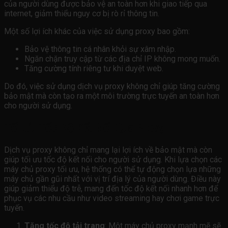
của người dùng được bảo vệ an toàn hơn khi giao tiếp qua
internet, giảm thiểu nguy cơ bị rò rỉ thông tin.
Một số lợi ích khác của việc sử dụng proxy bao gồm:
Bảo vệ thông tin cá nhân khỏi sự xâm nhập.
Ngăn chặn truy cập từ các địa chỉ IP không mong muốn.
Tăng cường tính riêng tư khi duyệt web.
Do đó, việc sử dụng dịch vụ proxy không chỉ giúp tăng cường
bảo mật mà còn tạo ra một môi trường trực tuyến an toàn hơn
cho người sử dụng.
Tối Ưu Tốc Độ Kết Nối Qua Proxy
Dịch vụ proxy không chỉ mang lại lợi ích về bảo mật mà còn
giúp tối ưu tốc độ kết nối cho người sử dụng. Khi lựa chọn các
máy chủ proxy tối ưu, hệ thống có thể tự động chọn lựa những
máy chủ gần gũi nhất với vị trí địa lý của người dùng. Điều này
giúp giảm thiểu độ trễ, mang đến tốc độ kết nối nhanh hơn để
phục vụ các nhu cầu như video streaming hay chơi game trực
tuyến.
Tăng tốc độ tải trang
: Một máy chủ proxy mạnh mẽ sẽ