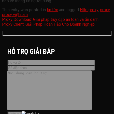
bảo vệ thông tin người dùng.
This entry was posted in
tin tức
and tagged
Http proxy
,
proxy
,
proxy việt nam
.
Proxy Download: Giải pháp truy cập an toàn và ẩn danh
Proxy Client: Giải Pháp Hoàn Hảo Cho Doanh Nghiệp
HỖ TRỢ GIẢI ĐÁP