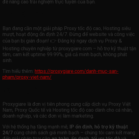
để nâng cao trải nghiệm trực tuyến của bạn.
Tìm hiểu thêm
Bạn đang cần một giải pháp Proxy tốc độ cao, Hosting siêu
mượt, hoạt động ổn định 24/7. Đừng để website và công việc
của bạn bị gián đoạn! 👉 Đăng ký ngay dịch vụ Proxy &
Hosting chuyên nghiệp từ proxygiare.com – hỗ trợ kỹ thuật tận
tâm, cam kết uptime 99.99%, giá cả minh bạch, không phát
sinh.
Tìm hiểu thêm:
https://proxygiare.com/danh-muc-san-
pham/proxy-viet-nam/
Về chúng tôi
Proxygiare là đơn vị tiên phong cung cấp dịch vụ Proxy Việt
Nam, Proxy Quốc tế và Hosting tốc độ cao dành cho cá nhân,
doanh nghiệp, và các đơn vị làm marketing.
Với hệ thống hạ tầng mạnh mẽ,
IP ổn định
,
hỗ trợ kỹ thuật
24/7
cùng chính sách giá minh bạch – chúng tôi cam kết mang
đến giải pháp truy cập
an toàn
,
ẩn danh
,
tối ưu tốc độ
và