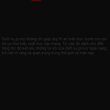
Lợi Ích Nổi Bật Của Dịch Vụ Proxy: Bảo Mật
và Tốc Độ
Giới thiệu
Dịch vụ proxy không chỉ giúp duy trì an toàn trực tuyến mà còn
tối ưu hóa hiệu suất truy cập mạng. Từ việc ẩn danh cho đến
tăng tốc độ kết nối, những lợi ích của dịch vụ proxy ngày càng
trở nên rõ ràng và quan trọng trong thế giới số hiện nay.