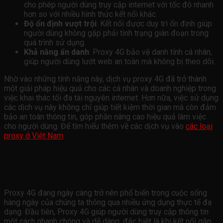
cho phép người dùng truy cập internet với tốc độ nhanh
hơn so với nhiều hình thức kết nối khác.
Độ ổn định vượt trội
: Kết nối được duy trì ổn định giúp
người dùng không gặp phải tình trạng gián đoạn trong
quá trình sử dụng.
Khả năng ẩn danh
: Proxy 4G bảo vệ danh tính cá nhân,
giúp người dùng lướt web an toàn mà không bị theo dõi.
Nhờ vào những tính năng này, dịch vụ proxy 4G đã trở thành
một giải pháp hiệu quả cho các cá nhân và doanh nghiệp trong
việc khai thác tối đa tài nguyên internet. Hơn nữa, việc sử dụng
các dịch vụ này không chỉ giúp tiết kiệm thời gian mà còn đảm
bảo an toàn thông tin, góp phần nâng cao hiệu quả làm việc
cho người dùng. Để tìm hiểu thêm về các dịch vụ vào
các loại
proxy ở Việt Nam
.
Ứng Dụng Thực Tế Của Proxy 4G Trong Cuộc
Sống Hàng Ngày
Proxy 4G đang ngày càng trở nên phổ biến trong cuộc sống
hàng ngày của chúng ta thông qua nhiều ứng dụng thực tế đa
dạng. Đầu tiên, Proxy 4G giúp người dùng truy cập thông tin
một cách nhanh chóng và dễ dàng, đặc biệt là khi kết nối gặp