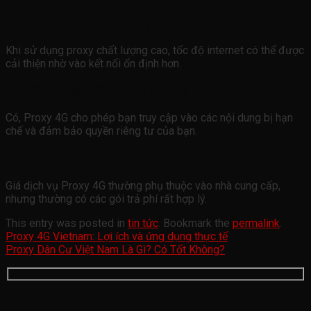
Proxy 4G Việt Nam có làm giảm tốc độ internet không?
Khi sử dụng proxy chất lượng cao, tốc độ internet có thể được
cải thiện nhờ vào kết nối ổn định hơn.
Có thể truy cập nội dung bị chặn bằng Proxy 4G không?
Có, Proxy 4G cho phép bạn truy cập vào các nội dung bị hạn
chế và đảm bảo quyền riêng tư của bạn.
Proxy 4G bao nhiêu phí một tháng?
Giá dịch vụ Proxy 4G thường phụ thuộc vào nhà cung cấp,
nhưng thường có các gói trả phí rất hợp lý.
This entry was posted in
tin tức
. Bookmark the
permalink
.
Proxy 4G Vietnam: Lợi ích và ứng dụng thực tế
Proxy Dân Cư Việt Nam Là Gì? Có Tốt Không?