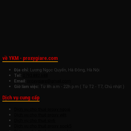
Doanh
Lý
Làm
Việc
Việc
Nghiệp
Cho
Việc
Ngay
Nhỏ
Startup
Hôm
Để
Nay
Tăng
Trưởng
Bền
Vững
về YKM - proxygiare.com
Địa chỉ:
Lương Ngọc Quyến, Hà Đông, Hà Nội
Tel:
0793.882.688
Email
:
proxygiare@gmail.com
Giờ làm việc:
Từ 8h a.m - 22h p.m ( Từ T2 - T7, Chủ nhật )
Dịch vụ cung cấp
Dịch vụ cho thuê proxy ngoại
Dịch vụ cho thuê proxy việt
Dịch vụ cho thuê ipv6
Dịch vụ cho thuê proxy sock5