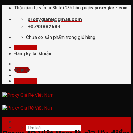
Skip
Thời gian tư vấn từ 8h tới 23h hàng ngày
proxygiare.com
to
content
proxygiare@gmail.com
+0793882688
Chưa có sản phẩm trong giỏ hàng.
Đăng nhập
Đăng ký tài khoản
Đăng ký
Đăng nhập
tin tức
Tìm
kiếm: