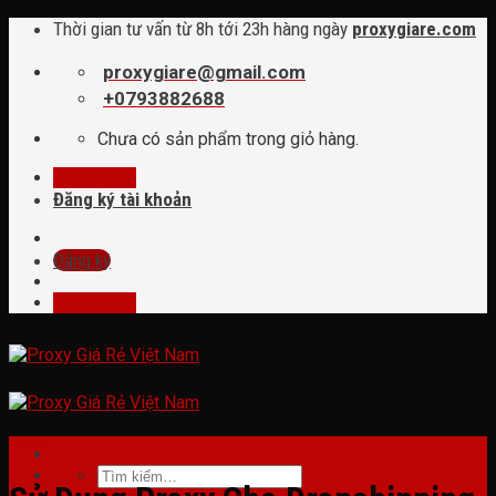
Skip
Thời gian tư vấn từ 8h tới 23h hàng ngày
proxygiare.com
to
content
proxygiare@gmail.com
+0793882688
Chưa có sản phẩm trong giỏ hàng.
Đăng nhập
Đăng ký tài khoản
Đăng ký
Đăng nhập
tin tức
Tìm
kiếm: