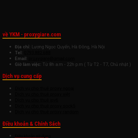
Trưởng
Bền
Vững
về YKM - proxygiare.com
Địa chỉ:
Lương Ngọc Quyến, Hà Đông, Hà Nội
Tel:
0793.882.688
Email
:
proxygiare@gmail.com
Giờ làm việc:
Từ 8h a.m - 22h p.m ( Từ T2 - T7, Chủ nhật )
Dịch vụ cung cấp
Dịch vụ cho thuê proxy ngoại
Dịch vụ cho thuê proxy việt
Dịch vụ cho thuê ipv6
Dịch vụ cho thuê proxy sock5
Dịch vụ cho thuê proxy random
Điều khoản & Chính Sách
Điều khoản sử dụng