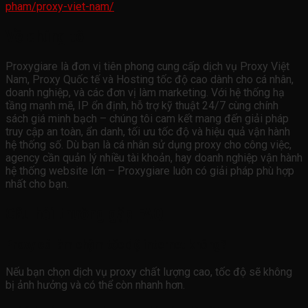
pham/proxy-viet-nam/
Về chúng tôi
Proxygiare là đơn vị tiên phong cung cấp dịch vụ Proxy Việt
Nam, Proxy Quốc tế và Hosting tốc độ cao dành cho cá nhân,
doanh nghiệp, và các đơn vị làm marketing. Với hệ thống hạ
tầng mạnh mẽ, IP ổn định, hỗ trợ kỹ thuật 24/7 cùng chính
sách giá minh bạch – chúng tôi cam kết mang đến giải pháp
truy cập an toàn, ẩn danh, tối ưu tốc độ và hiệu quả vận hành
hệ thống số. Dù bạn là cá nhân sử dụng proxy cho công việc,
agency cần quản lý nhiều tài khoản, hay doanh nghiệp vận hành
hệ thống website lớn – Proxygiare luôn có giải pháp phù hợp
nhất cho bạn.
Câu hỏi thường gặp FAQ
Proxy có làm chậm tốc độ internet không?
Nếu bạn chọn dịch vụ proxy chất lượng cao, tốc độ sẽ không
bị ảnh hưởng và có thể còn nhanh hơn.