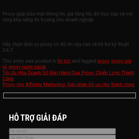
Lợi ích của proxy cho dropshipping là gì?
Proxy giúp bảo mật thông tin, gia tăng tốc độ truy cập và mở
rộng khả năng thị trường cho doanh nghiệp.
Cần chú ý điều gì khi sử dụng proxy?
Hãy chọn dịch vụ proxy có độ tin cậy cao và hỗ trợ kỹ thuật
24/7.
This entry was posted in
tin tức
and tagged
proxy
,
proxy giá
rẻ
,
proxy nước ngoài
.
Tối Ưu Hóa Doanh Số Bán Hàng Qua Proxy: Chiến Lược Thành
Công
Proxy cho Affiliate Marketing: Giải pháp tối ưu cho thành công
HỖ TRỢ GIẢI ĐÁP