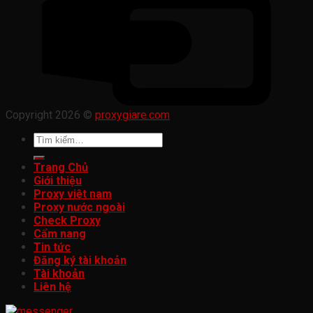
Copyright 2026 ©
proxygiare.com
Tìm
kiếm:
Trang Chủ
Giới thiệu
Proxy việt nam
Proxy nước ngoài
Check Proxy
Cẩm nang
Tin tức
Đăng ký tài khoản
Tài khoản
Liên hệ