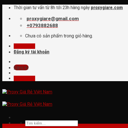
Skip
Thời gian tư vấn từ 8h tới 23h hàng ngày
proxygiare.com
to
content
proxygiare@gmail.com
+0793882688
Chưa có sản phẩm trong giỏ hàng.
Đăng nhập
Đăng ký tài khoản
Đăng ký
Đăng nhập
Tìm
tin tức