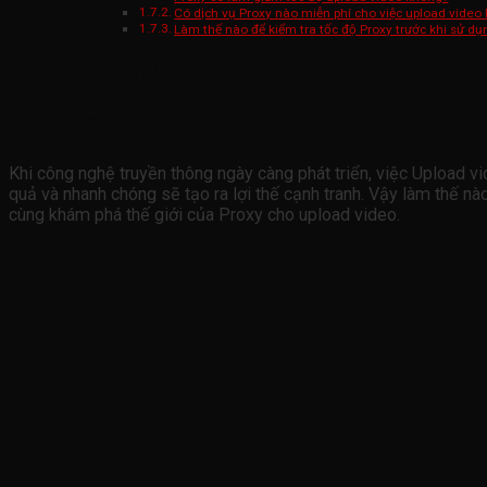
Có dịch vụ Proxy nào miễn phí cho việc upload video
Làm thế nào để kiểm tra tốc độ Proxy trước khi sử dụ
Proxy Cho Upload Video Nhanh Chóng Và Hiệu
Giới thiệu
Khi công nghệ truyền thông ngày càng phát triển, việc Upload vi
quả và nhanh chóng sẽ tạo ra lợi thế cạnh tranh. Vậy làm thế nà
cùng khám phá thế giới của Proxy cho upload video.