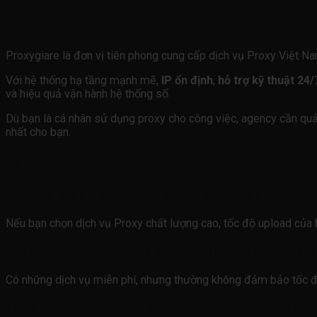
Về chúng tôi
Proxygiare là đơn vị tiên phong cung cấp dịch vụ Proxy Việt Na
Với hệ thống hạ tầng mạnh mẽ,
IP ổn định
,
hỗ trợ kỹ thuật 24/
và hiệu quả vận hành hệ thống số.
Dù bạn là cá nhân sử dụng proxy cho công việc, agency cần quản
nhất cho bạn.
Câu hỏi thường gặp FAQ
Proxy có làm giảm tốc độ upload video không?
Nếu bạn chọn dịch vụ Proxy chất lượng cao, tốc độ upload của 
Có dịch vụ Proxy nào miễn phí cho việc upload video kh
Có những dịch vụ miễn phí, nhưng thường không đảm bảo tốc độ 
Làm thế nào để kiểm tra tốc độ Proxy trước khi sử dụng?