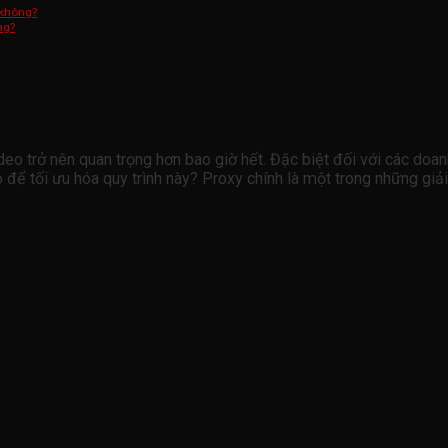
 không?
ng?
 Quả: Giải Pháp Tối Ưu Cho Doanh Nghiệp
deo trở nên quan trọng hơn bao giờ hết. Đặc biệt đối với các doan
o để tối ưu hóa quy trình này? Proxy chính là một trong những gi