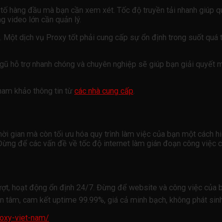
 tố hàng đầu mà bạn cần xem xét. Tốc độ truyền tải nhanh giúp qu
g video lớn cần quản lý.
 Một dịch vụ Proxy tốt phải cung cấp sự ổn định trong suốt quá tr
 ngũ hỗ trợ nhanh chóng và chuyên nghiệp sẽ giúp bạn giải quyết
tham khảo thông tin từ
các nhà cung cấp
.
hời gian mà còn tối ưu hóa quy trình làm việc của bạn một cách 
. Đừng để các vấn đề về tốc độ internet làm gián đoạn công việc 
ợt, hoạt động ổn định 24/7. Đừng để website và công việc của 
n tâm, cam kết uptime 99.99%, giá cả minh bạch, không phát sinh
oxy-viet-nam/