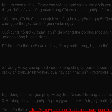
Khi lựa chọn dịch vụ Proxy cho việc upload video, tốc độ là yếu
đoạn, điều này vô cùng quan trọng đối với doanh nghiệp có lượn
Tiếp theo, độ ổn định của dịch vụ cũng là một yếu tố quyết định.
chừng có thể gây tốn thời gian và tài nguyên.
Cuối cùng, hỗ trợ kỹ thuật là vấn đề không thể bỏ qua. Một đội
upload không bị gián đoạn.
Để tìm hiểu thêm về các dịch vụ Proxy chất lượng, bạn có thể 
Lời kết
Sử dụng Proxy cho upload video không chỉ giúp bạn tiết kiệm t
proxy an toàn, uy tín và hiệu quả, hãy cân nhắc đến Proxygiare
Tìm hiểu thêm
Bạn đang cần một giải pháp Proxy tốc độ cao, Hosting siêu mư
& Hosting chuyên nghiệp từ proxygiare.com – hỗ trợ kỹ thuật tậ
Tìm hiểu thêm:
https://proxygiare.com/danh-muc-san-pham/pr