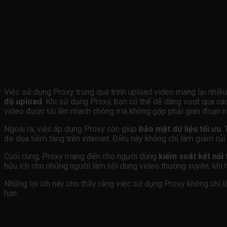
Lợi Ích Của Việc Sử Dụng Proxy Trong Quá Tr
Việc sử dụng Proxy trong quá trình upload video mang lại nhiều l
độ upload
. Khi sử dụng Proxy, bạn có thể dễ dàng vượt qua cá
video được tải lên nhanh chóng mà không gặp phải gián đoạn n
Ngoài ra, việc áp dụng Proxy còn giúp
bảo mật dữ liệu tối ưu
.
đe dọa tiềm tàng trên internet. Điều này không chỉ làm giảm rủi 
Cuối cùng, Proxy mang đến cho người dùng
kiểm soát kết nối 
hữu ích cho những người làm nội dung video thường xuyên, khi
Những lợi ích này cho thấy rằng việc sử dụng Proxy không chỉ l
hơn.
Cách Chọn Dịch Vụ Proxy Tốt Nhất Cho Uplo