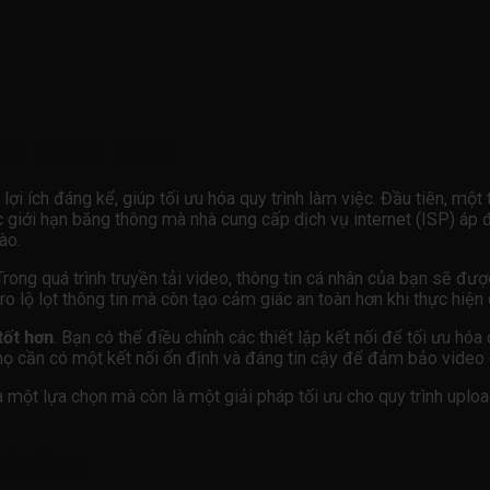
ình Upload Video
ợi ích đáng kể, giúp tối ưu hóa quy trình làm việc. Đầu tiên, một 
c giới hạn băng thông mà nhà cung cấp dịch vụ internet (ISP) áp 
ào.
 Trong quá trình truyền tải video, thông tin cá nhân của bạn sẽ đ
ro lộ lọt thông tin mà còn tạo cảm giác an toàn hơn khi thực hiện
tốt hơn
. Bạn có thể điều chỉnh các thiết lập kết nối để tối ưu hóa 
 họ cần có một kết nối ổn định và đáng tin cậy để đảm bảo vide
à một lựa chọn mà còn là một giải pháp tối ưu cho quy trình uplo
ad Video