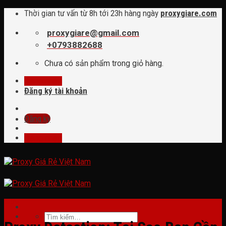
Skip
Thời gian tư vấn từ 8h tới 23h hàng ngày
proxygiare.com
to
content
proxygiare@gmail.com
+0793882688
Chưa có sản phẩm trong giỏ hàng.
Đăng nhập
Đăng ký tài khoản
Đăng ký
Đăng nhập
tin tức
Tìm
kiếm: