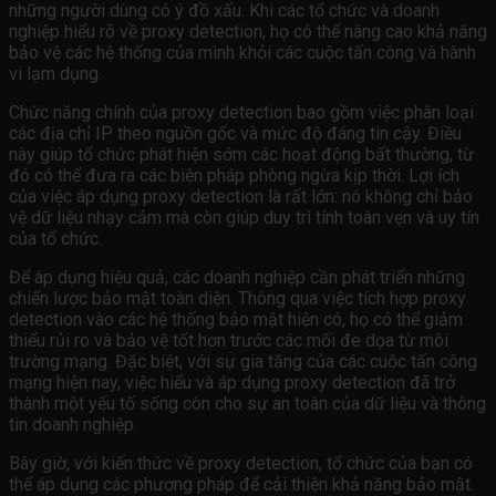
những người dùng có ý đồ xấu. Khi các tổ chức và doanh
nghiệp hiểu rõ về proxy detection, họ có thể nâng cao khả năng
bảo vệ các hệ thống của mình khỏi các cuộc tấn công và hành
vi lạm dụng.
Chức năng chính của proxy detection bao gồm việc phân loại
các địa chỉ IP theo nguồn gốc và mức độ đáng tin cậy. Điều
này giúp tổ chức phát hiện sớm các hoạt động bất thường, từ
đó có thể đưa ra các biện pháp phòng ngừa kịp thời. Lợi ích
của việc áp dụng proxy detection là rất lớn: nó không chỉ bảo
vệ dữ liệu nhạy cảm mà còn giúp duy trì tính toàn vẹn và uy tín
của tổ chức.
Để áp dụng hiệu quả, các doanh nghiệp cần phát triển những
chiến lược bảo mật toàn diện. Thông qua việc tích hợp proxy
detection vào các hệ thống bảo mật hiện có, họ có thể giảm
thiểu rủi ro và bảo vệ tốt hơn trước các mối đe dọa từ môi
trường mạng. Đặc biệt, với sự gia tăng của các cuộc tấn công
mạng hiện nay, việc hiểu và áp dụng proxy detection đã trở
thành một yếu tố sống còn cho sự an toàn của dữ liệu và thông
tin doanh nghiệp.
Bây giờ, với kiến thức về proxy detection, tổ chức của bạn có
thể áp dụng các phương pháp để cải thiện khả năng bảo mật.