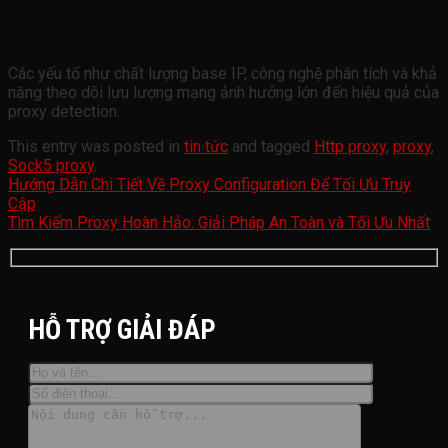
Các yếu tố ảnh hưởng đến hiệu quả của proxy detection
là gì?
Các yếu tố như chất lượng base IP, công nghệ phân tích và khả
năng theo dõi lưu lượng mạng ảnh hưởng lớn đến hiệu quả của
proxy detection.
This entry was posted in
tin tức
and tagged
Http proxy
,
proxy
,
Sock5 proxy
.
Hướng Dẫn Chi Tiết Về Proxy Configuration Để Tối Ưu Truy
Cập
Tìm Kiếm Proxy Hoàn Hảo: Giải Pháp An Toàn và Tối Ưu Nhất
HỖ TRỢ GIẢI ĐÁP