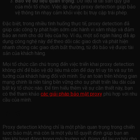
Bảo vệ dữ liệu quan trọng:
Dữ liệu là tài sản quý giá
của mỗi tổ chức. Việc áp dụng proxy detection giúp bảo
vệ thông tin nhạy cảm khỏi việc bị truy cập trái phép.
Đặc biệt, trong nhiều tình huống thực tế, proxy detection đã
giúp các công ty phát hiện sớm các hành vi xâm nhập và đảm
bảo an ninh cho dữ liệu của họ. Ví dụ, một số ngân hàng đã áp
dụng công nghệ này để theo dõi các giao dịch và phát hiện
nhanh chóng các giao dịch bất thường, từ đó bảo vệ được tài
sản của khách hàng.
Mọi tổ chức cần chú trọng đến việc triển khai proxy detection
không chỉ để bảo vệ dữ liệu mà còn để duy trì uy tín và sự tin
tưởng của khách hàng đối với mình. Sự an toàn trên không gian
mạng chính là nền tảng bền vững cho sự phát triển lâu dài của
bất kỳ tổ chức nào. Để tìm hiểu thêm về sự cần thiết này, bạn
có thể tham khảo
các giải pháp bảo mật proxy
phù hợp với nhu
cầu của mình.
Lời kết
Proxy detection không chỉ là một phần quan trọng trong chiến
lược bảo mật, mà còn là một yếu tố quyết định giúp bạn an
tâm khi hoạt động trong môi trường số. Đừng để lại cơ hội cho