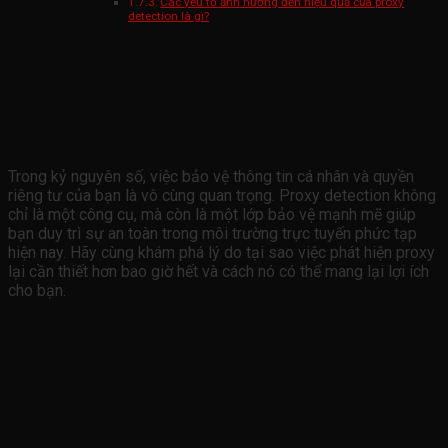
Các yếu tố ảnh hưởng đến hiệu quả của proxy
detection là gì?
Proxy Detection: Tại Sao Bạn Cần Quan Tâm
Đến Nó Hơn Bao Giờ Hết?
Giới thiệu
Trong kỷ nguyên số, việc bảo vệ thông tin cá nhân và quyền
riêng tư của bạn là vô cùng quan trọng. Proxy detection không
chỉ là một công cụ, mà còn là một lớp bảo vệ mạnh mẽ giúp
bạn duy trì sự an toàn trong môi trường trực tuyến phức tạp
hiện nay. Hãy cùng khám phá lý do tại sao việc phát hiện proxy
lại cần thiết hơn bao giờ hết và cách nó có thể mang lại lợi ích
cho bạn.