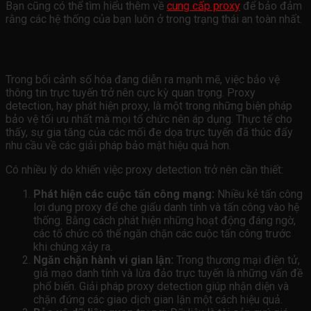
Bạn cũng có thể tìm hiểu thêm về
cung cấp proxy
để bảo đảm
rằng các hệ thống của bạn luôn ở trong trạng thái an toàn nhất.
Tại Sao Proxy Detection Lại Quan Trọng?
Trong bối cảnh số hóa đang diễn ra mạnh mẽ, việc bảo vệ
thông tin trực tuyến trở nên cực kỳ quan trọng. Proxy
detection, hay phát hiện proxy, là một trong những biện pháp
bảo vệ tối ưu nhất mà mọi tổ chức nên áp dụng. Thực tế cho
thấy, sự gia tăng của các mối đe dọa trực tuyến đã thúc đẩy
nhu cầu về các giải pháp bảo mật hiệu quả hơn.
Có nhiều lý do khiến việc proxy detection trở nên cần thiết:
Phát hiện các cuộc tấn công mạng:
Nhiều kẻ tấn công
lợi dụng proxy để che giấu danh tính và tấn công vào hệ
thống. Bằng cách phát hiện những hoạt động đáng ngờ,
các tổ chức có thể ngăn chặn các cuộc tấn công trước
khi chúng xảy ra.
Ngăn chặn hành vi gian lận:
Trong thương mại điện tử,
giả mạo danh tính và lừa đảo trực tuyến là những vấn đề
phổ biến. Giải pháp proxy detection giúp nhận diện và
chặn đứng các giao dịch gian lận một cách hiệu quả.