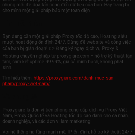
những mối đe dọa tấn công đến dữ liệu của bạn. Hãy trang bị
cho mình một giải pháp bảo mật toàn diện.
Tìm hiểu thêm
Bạn đang cần một giải pháp Proxy tốc độ cao, Hosting siêu
mượt, hoạt động ổn định 24/7. Đừng để website và công việc
của bạn bị gián đoạn! 👉 Đăng ký ngay dịch vụ Proxy &
Hosting chuyên nghiệp từ proxygiare.com – hỗ trợ kỹ thuật tận
tâm, cam kết uptime 99.99%, giá cả minh bạch, không phát
sinh.
Tìm hiểu thêm:
https://proxygiare.com/danh-muc-san-
pham/proxy-viet-nam/
Về chúng tôi
Proxygiare là đơn vị tiên phong cung cấp dịch vụ Proxy Việt
Nam, Proxy Quốc tế và Hosting tốc độ cao dành cho cá nhân,
doanh nghiệp, và các đơn vị làm marketing.
Với hệ thống hạ tầng mạnh mẽ, IP ổn định, hỗ trợ kỹ thuật 24/7