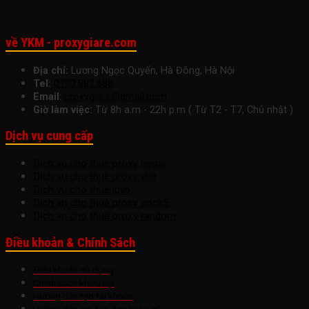
Vững
về YKM - proxygiare.com
Địa chỉ:
Lương Ngọc Quyến, Hà Đông, Hà Nội
Tel:
0793.882.688
Email
:
proxygiare@gmail.com
Giờ làm việc:
Từ 8h a.m - 22h p.m ( Từ T2 - T7, Chủ nhật )
Dịch vụ cung cấp
Dịch vụ cho thuê proxy ngoại
Dịch vụ cho thuê proxy việt
Dịch vụ cho thuê ipv6
Dịch vụ cho thuê proxy sock5
Dịch vụ cho thuê proxy random
Điều khoản & Chính Sách
Điều khoản sử dụng
Chính sách khiếu nại
Hướng dẫn tạo tài khoản