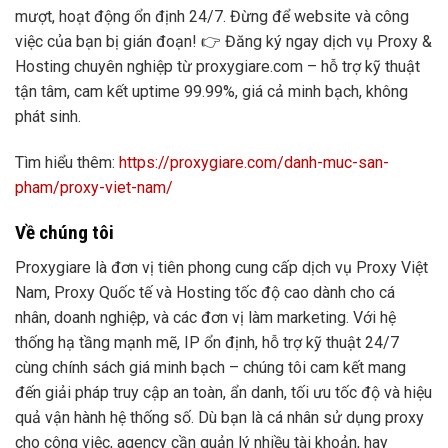
mượt, hoạt động ổn định 24/7. Đừng để website và công
việc của bạn bị gián đoạn! 👉 Đăng ký ngay dịch vụ Proxy &
Hosting chuyên nghiệp từ proxygiare.com – hỗ trợ kỹ thuật
tận tâm, cam kết uptime 99.99%, giá cả minh bạch, không
phát sinh.
Tìm hiểu thêm:
https://proxygiare.com/danh-muc-san-
pham/proxy-viet-nam/
Về chúng tôi
Proxygiare là đơn vị tiên phong cung cấp dịch vụ Proxy Việt
Nam, Proxy Quốc tế và Hosting tốc độ cao dành cho cá
nhân, doanh nghiệp, và các đơn vị làm marketing. Với hệ
thống hạ tầng mạnh mẽ, IP ổn định, hỗ trợ kỹ thuật 24/7
cùng chính sách giá minh bạch – chúng tôi cam kết mang
đến giải pháp truy cập an toàn, ẩn danh, tối ưu tốc độ và hiệu
quả vận hành hệ thống số. Dù bạn là cá nhân sử dụng proxy
cho công việc, agency cần quản lý nhiều tài khoản, hay