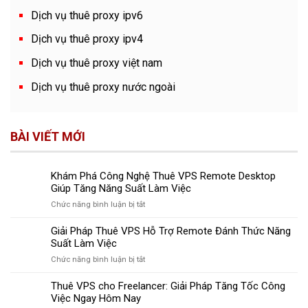
Dịch vụ thuê proxy ipv6
Dịch vụ thuê proxy ipv4
Dịch vụ thuê proxy việt nam
Dịch vụ thuê proxy nước ngoài
BÀI VIẾT MỚI
Khám Phá Công Nghệ Thuê VPS Remote Desktop
Giúp Tăng Năng Suất Làm Việc
ở
Chức năng bình luận bị tắt
Khám
Phá
Giải Pháp Thuê VPS Hỗ Trợ Remote Đánh Thức Năng
Công
Suất Làm Việc
Nghệ
ở
Chức năng bình luận bị tắt
Thuê
Giải
VPS
Pháp
Thuê VPS cho Freelancer: Giải Pháp Tăng Tốc Công
Remote
Thuê
Việc Ngay Hôm Nay
Desktop
VPS