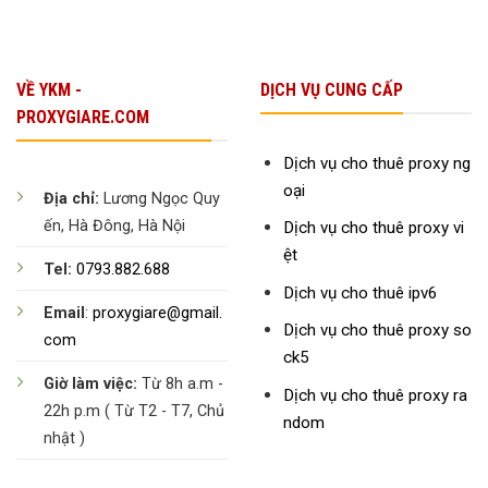
VỀ YKM -
DỊCH VỤ CUNG CẤP
PROXYGIARE.COM
Dịch vụ cho thuê proxy ng
oại
Địa chỉ:
Lương Ngọc Quy
ến, Hà Đông, Hà Nội
Dịch vụ cho thuê proxy vi
ệt
Tel:
0793.882.688
Dịch vụ cho thuê ipv6
Email
:
proxygiare@gmail.
Dịch vụ cho thuê proxy so
com
ck5
Giờ làm việc:
Từ 8h a.m -
Dịch vụ cho thuê proxy ra
22h p.m ( Từ T2 - T7, Chủ
ndom
nhật )