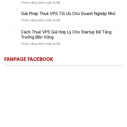
Giúp
ở
Chức năng bình luận bị tắt
Hỗ
Tăng
Thuê
Trợ
Năng
VPS
Giải Pháp Thuê VPS Tối Ưu Cho Doanh Nghiệp Nhỏ
Remote
Suất
cho
Đánh
Làm
ở
Chức năng bình luận bị tắt
Freelancer:
Thức
Việc
Giải
Giải
Năng
Pháp
Cách Thuê VPS Giá Hợp Lý Cho Startup Để Tăng
Pháp
Suất
Thuê
Tăng
Trưởng Bền Vững
Làm
VPS
Tốc
Việc
ở
Chức năng bình luận bị tắt
Tối
Công
Cách
Ưu
Việc
Thuê
Cho
Ngay
FANPAGE FACEBOOK
VPS
Doanh
Hôm
Giá
Nghiệp
Nay
Hợp
Nhỏ
Lý
Cho
Startup
Để
Tăng
Trưởng
Bền
Vững