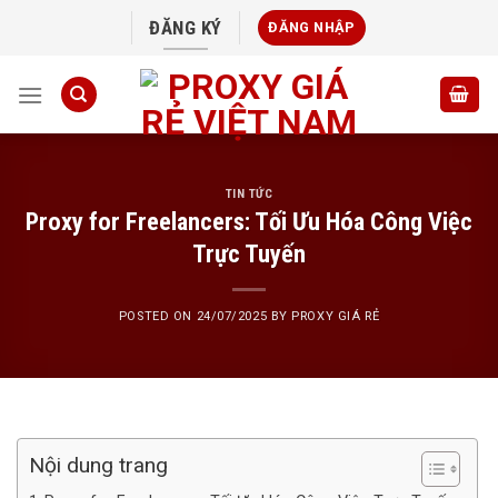
Skip
ĐĂNG KÝ
ĐĂNG NHẬP
to
content
TIN TỨC
Proxy for Freelancers: Tối Ưu Hóa Công Việc
Trực Tuyến
POSTED ON
24/07/2025
BY
PROXY GIÁ RẺ
Nội dung trang