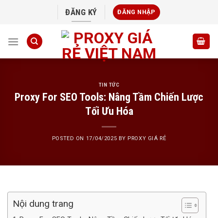
Skip
ĐĂNG KÝ
ĐĂNG NHẬP
to
content
TIN TỨC
Proxy For SEO Tools: Nâng Tầm Chiến Lược
Tối Ưu Hóa
POSTED ON
17/04/2025
BY
PROXY GIÁ RẺ
Nội dung trang