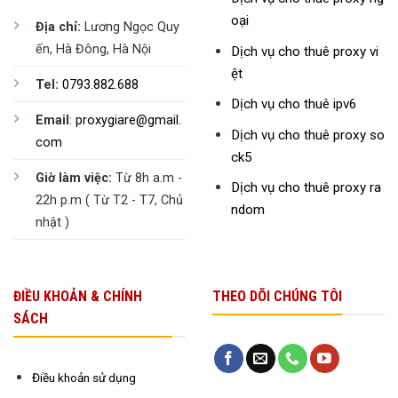
oại
Địa chỉ:
Lương Ngọc Quy
ến, Hà Đông, Hà Nội
Dịch vụ cho thuê proxy vi
ệt
Tel:
0793.882.688
Dịch vụ cho thuê ipv6
Email
:
proxygiare@gmail.
Dịch vụ cho thuê proxy so
com
ck5
Giờ làm việc:
Từ 8h a.m -
Dịch vụ cho thuê proxy ra
22h p.m ( Từ T2 - T7, Chủ
ndom
nhật )
ĐIỀU KHOẢN & CHÍNH
THEO DÕI CHÚNG TÔI
SÁCH
Điều khoản sử dụng