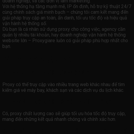
doanh nghiệp, và các đơn vị làm marketing.
Với hệ thống hạ tầng mạnh mẽ, IP ổn định, hỗ trợ kỹ thuật 24/7
cùng chính sách giá minh bạch – chúng tôi cam kết mang đến
giải pháp truy cập an toàn, ẩn danh, tối ưu tốc độ và hiệu quả
vận hành hệ thống số.
Dù bạn là cá nhân sử dụng proxy cho công việc, agency cần
quản lý nhiều tài khoản, hay doanh nghiệp vận hành hệ thống
website lớn – Proxygiare luôn có giải pháp phù hợp nhất cho
bạn.
Câu hỏi thường gặp FAQ
Proxy cho phép tìm kiếm giá vé ở đâu?
Proxy có thể truy cập vào nhiều trang web khác nhau để tìm
kiếm giá vé máy bay, khách sạn và các dịch vụ du lịch khác.
Proxy có ảnh hưởng đến tốc độ tìm kiếm không?
Có, proxy chất lượng cao sẽ giúp tối ưu hóa tốc độ truy cập,
mang đến những kết quả nhanh chóng và chính xác hơn.
Có nên sử dụng dịch vụ proxy miễn phí cho việc tìm kiếm