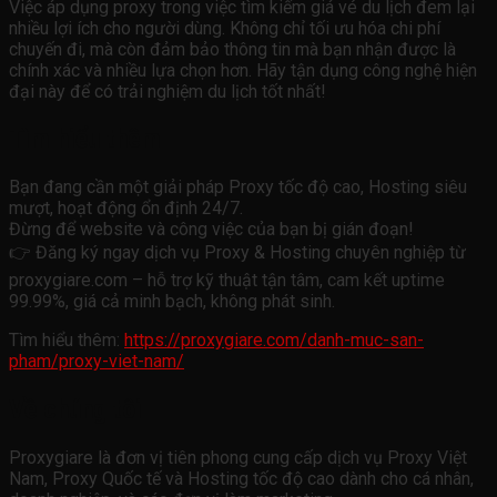
Việc áp dụng proxy trong việc tìm kiếm giá vé du lịch đem lại
nhiều lợi ích cho người dùng. Không chỉ tối ưu hóa chi phí
chuyến đi, mà còn đảm bảo thông tin mà bạn nhận được là
chính xác và nhiều lựa chọn hơn. Hãy tận dụng công nghệ hiện
đại này để có trải nghiệm du lịch tốt nhất!
Tìm hiểu thêm
Bạn đang cần một giải pháp Proxy tốc độ cao, Hosting siêu
mượt, hoạt động ổn định 24/7.
Đừng để website và công việc của bạn bị gián đoạn!
👉 Đăng ký ngay dịch vụ Proxy & Hosting chuyên nghiệp từ
proxygiare.com – hỗ trợ kỹ thuật tận tâm, cam kết uptime
99.99%, giá cả minh bạch, không phát sinh.
Tìm hiểu thêm:
https://proxygiare.com/danh-muc-san-
pham/proxy-viet-nam/
Về chúng tôi
Proxygiare là đơn vị tiên phong cung cấp dịch vụ Proxy Việt
Nam, Proxy Quốc tế và Hosting tốc độ cao dành cho cá nhân,