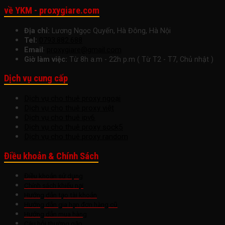
về YKM - proxygiare.com
Địa chỉ:
Lương Ngọc Quyến, Hà Đông, Hà Nội
Tel:
0793.882.688
Email
:
proxygiare@gmail.com
Giờ làm việc:
Từ 8h a.m - 22h p.m ( Từ T2 - T7, Chủ nhật )
Dịch vụ cung cấp
Dịch vụ cho thuê proxy ngoại
Dịch vụ cho thuê proxy việt
Dịch vụ cho thuê ipv6
Dịch vụ cho thuê proxy sock5
Dịch vụ cho thuê proxy random
Điều khoản & Chính Sách
Điều khoản sử dụng
Chính sách khiếu nại
Hướng dẫn tạo tài khoản
Hướng dẫn gia hạn đơn hàng cũ
Hướng dẫn mua hàng
Câu hỏi thường gặp