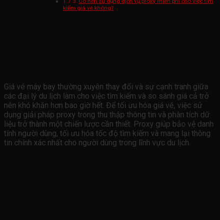
Có nên sử dụng dịch vụ proxy miễn phí cho việc tìm
kiếm giá vé không?
Proxy for Travel Fare Aggregation: Giải Pháp
Tối Ưu Cho Du Lịch
Giới thiệu
Giá vé máy bay thường xuyên thay đổi và sự cạnh tranh giữa
các đại lý du lịch làm cho việc tìm kiếm và so sánh giá cả trở
nên khó khăn hơn bao giờ hết. Để tối ưu hóa giá vé, việc sử
dụng giải pháp proxy trong thu thập thông tin và phân tích dữ
liệu trở thành một chiến lược cần thiết. Proxy giúp bảo vệ danh
tính người dùng, tối ưu hóa tốc độ tìm kiếm và mang lại thông
tin chính xác nhất cho người dùng trong lĩnh vực du lịch.