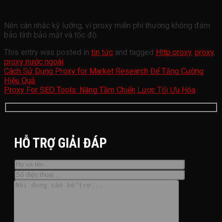
giá vé không?
Nên cân nhắc kỹ lưỡng, vì proxy miễn phí thường không đảm
bảo tính bảo mật và tốc độ.
This entry was posted in
tin tức
and tagged
Http proxy
,
proxy
,
proxy nước ngoài
.
Cách Sử Dụng Proxy for Market Research Để Tăng Cường
Hiệu Quả
Proxy For SEO Tools: Nâng Tầm Chiến Lược Tối Ưu Hóa
HỖ TRỢ GIẢI ĐÁP