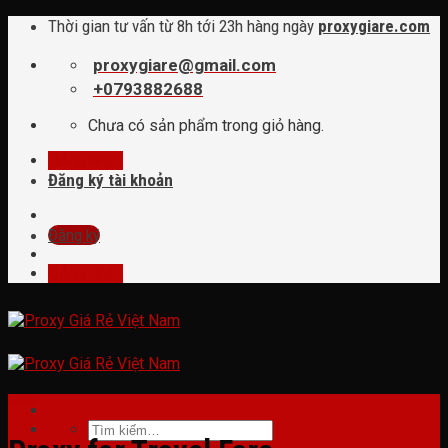
Skip
Thời gian tư vấn từ 8h tới 23h hàng ngày
proxygiare.com
to
content
proxygiare@gmail.com
+0793882688
Chưa có sản phẩm trong giỏ hàng.
Đăng nhập
Đăng ký tài khoản
Đăng ký
Đăng nhập
tin tức
Tìm
kiếm: