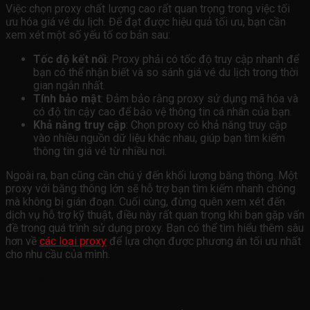
Việc chọn proxy chất lượng cao rất quan trọng trong việc tối
ưu hóa giá vé du lịch. Để đạt được hiệu quả tối ưu, bạn cần
xem xét một số yếu tố cơ bản sau:
Tốc độ kết nối
: Proxy phải có tốc độ truy cập nhanh để
bạn có thể nhận biết và so sánh giá vé du lịch trong thời
gian ngắn nhất.
Tính bảo mật
: Đảm bảo rằng proxy sử dụng mã hóa và
có độ tin cậy cao để bảo vệ thông tin cá nhân của bạn.
Khả năng truy cập
: Chọn proxy có khả năng truy cập
vào nhiều nguồn dữ liệu khác nhau, giúp bạn tìm kiếm
thông tin giá vé từ nhiều nơi.
Ngoài ra, bạn cũng cần chú ý đến khối lượng băng thông. Một
proxy với băng thông lớn sẽ hỗ trợ bạn tìm kiếm nhanh chóng
mà không bị gián đoạn. Cuối cùng, đừng quên xem xét đến
dịch vụ hỗ trợ kỹ thuật, điều này rất quan trọng khi bạn gặp vấn
đề trong quá trình sử dụng proxy. Bạn có thể tìm hiểu thêm sâu
hơn về
các loại proxy
để lựa chọn được phương án tối ưu nhất
cho nhu cầu của mình.
Lời kết