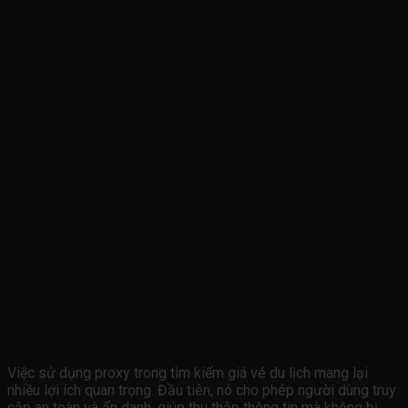
Lợi Ích Của Việc Sử Dụng Proxy Trong Tìm
Kiếm Giá Vé
Việc sử dụng proxy trong tìm kiếm giá vé du lịch mang lại
nhiều lợi ích quan trọng. Đầu tiên, nó cho phép người dùng truy
cập an toàn và ẩn danh, giúp thu thập thông tin mà không bị