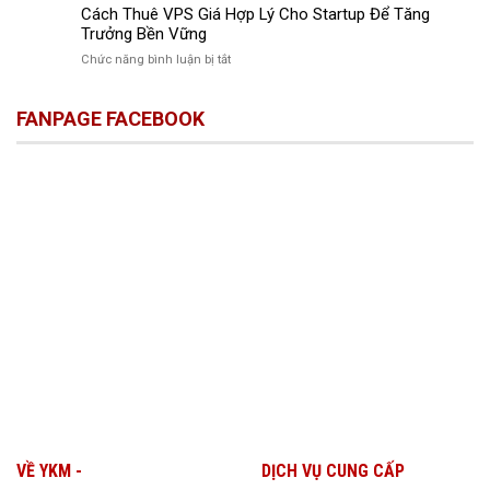
Pháp
Cách Thuê VPS Giá Hợp Lý Cho Startup Để Tăng
Pháp
Suất
Thuê
Tăng
Trưởng Bền Vững
Làm
VPS
Tốc
Việc
ở
Chức năng bình luận bị tắt
Tối
Công
Cách
Ưu
Việc
Thuê
Cho
Ngay
FANPAGE FACEBOOK
VPS
Doanh
Hôm
Giá
Nghiệp
Nay
Hợp
Nhỏ
Lý
Cho
Startup
Để
Tăng
Trưởng
Bền
Vững
VỀ YKM -
DỊCH VỤ CUNG CẤP