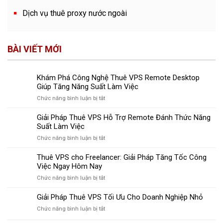
Dịch vụ thuê proxy nước ngoài
BÀI VIẾT MỚI
Khám Phá Công Nghệ Thuê VPS Remote Desktop
Giúp Tăng Năng Suất Làm Việc
ở
Chức năng bình luận bị tắt
Khám
Phá
Giải Pháp Thuê VPS Hỗ Trợ Remote Đánh Thức Năng
Công
Suất Làm Việc
Nghệ
ở
Chức năng bình luận bị tắt
Thuê
Giải
VPS
Pháp
Thuê VPS cho Freelancer: Giải Pháp Tăng Tốc Công
Remote
Thuê
Việc Ngay Hôm Nay
Desktop
VPS
Giúp
ở
Chức năng bình luận bị tắt
Hỗ
Tăng
Thuê
Trợ
Năng
VPS
Giải Pháp Thuê VPS Tối Ưu Cho Doanh Nghiệp Nhỏ
Remote
Suất
cho
Đánh
Làm
ở
Chức năng bình luận bị tắt
Freelancer:
Thức
Việc
Giải
Giải
Năng