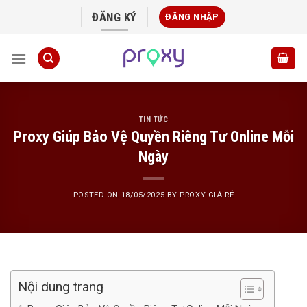
Skip
ĐĂNG KÝ
ĐĂNG NHẬP
to
content
TIN TỨC
Proxy Giúp Bảo Vệ Quyền Riêng Tư Online Mỗi
Ngày
POSTED ON
18/05/2025
BY
PROXY GIÁ RẺ
Nội dung trang