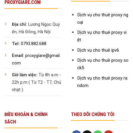
PROXYGIARE.COM
Dịch vụ cho thuê proxy ng
oại
Địa chỉ:
Lương Ngọc Quy
ến, Hà Đông, Hà Nội
Dịch vụ cho thuê proxy vi
ệt
Tel:
0793.882.688
Dịch vụ cho thuê ipv6
Email
:
proxygiare@gmail.
Dịch vụ cho thuê proxy so
com
ck5
Giờ làm việc:
Từ 8h a.m -
Dịch vụ cho thuê proxy ra
22h p.m ( Từ T2 - T7, Chủ
ndom
nhật )
ĐIỀU KHOẢN & CHÍNH
THEO DÕI CHÚNG TÔI
SÁCH