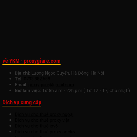
Doanh
Lý
Làm
Việc
Việc
Nghiệp
Cho
Việc
Ngay
Nhỏ
Startup
Hôm
Để
Nay
Tăng
Trưởng
Bền
Vững
về YKM - proxygiare.com
Địa chỉ:
Lương Ngọc Quyến, Hà Đông, Hà Nội
Tel:
0793.882.688
Email
:
proxygiare@gmail.com
Giờ làm việc:
Từ 8h a.m - 22h p.m ( Từ T2 - T7, Chủ nhật )
Dịch vụ cung cấp
Dịch vụ cho thuê proxy ngoại
Dịch vụ cho thuê proxy việt
Dịch vụ cho thuê ipv6
Dịch vụ cho thuê proxy sock5