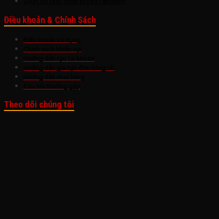
Dịch vụ cho thuê proxy random
Điều khoản & Chính Sách
Điều khoản sử dụng
Chính sách khiếu nại
Hướng dẫn tạo tài khoản
Hướng dẫn gia hạn đơn hàng cũ
Hướng dẫn mua hàng
Câu hỏi thường gặp
Theo dõi chúng tôi