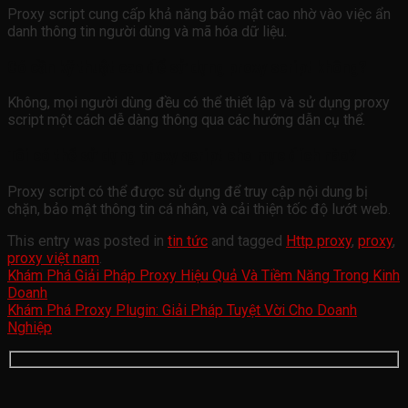
Proxy script cung cấp khả năng bảo mật cao nhờ vào việc ẩn
danh thông tin người dùng và mã hóa dữ liệu.
Có cần kỹ thuật cao để sử dụng proxy script không?
Không, mọi người dùng đều có thể thiết lập và sử dụng proxy
script một cách dễ dàng thông qua các hướng dẫn cụ thể.
Tôi có thể sử dụng proxy script cho mục đích nào?
Proxy script có thể được sử dụng để truy cập nội dung bị
chặn, bảo mật thông tin cá nhân, và cải thiện tốc độ lướt web.
This entry was posted in
tin tức
and tagged
Http proxy
,
proxy
,
proxy việt nam
.
Khám Phá Giải Pháp Proxy Hiệu Quả Và Tiềm Năng Trong Kinh
Doanh
Khám Phá Proxy Plugin: Giải Pháp Tuyệt Vời Cho Doanh
Nghiệp