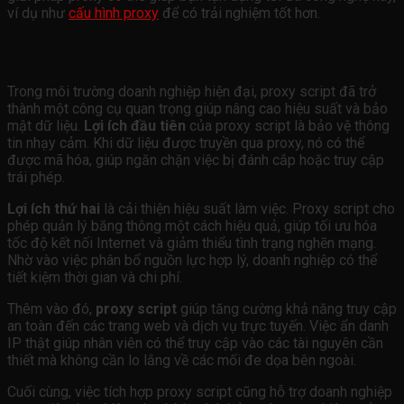
ví dụ như
cấu hình proxy
để có trải nghiệm tốt hơn.
Lợi Ích Của Proxy Script Trong Doanh Nghiệp
Trong môi trường doanh nghiệp hiện đại, proxy script đã trở
thành một công cụ quan trọng giúp nâng cao hiệu suất và bảo
mật dữ liệu.
Lợi ích đầu tiên
của proxy script là bảo vệ thông
tin nhạy cảm. Khi dữ liệu được truyền qua proxy, nó có thể
được mã hóa, giúp ngăn chặn việc bị đánh cắp hoặc truy cập
trái phép.
Lợi ích thứ hai
là cải thiện hiệu suất làm việc. Proxy script cho
phép quản lý băng thông một cách hiệu quả, giúp tối ưu hóa
tốc độ kết nối Internet và giảm thiểu tình trạng nghẽn mạng.
Nhờ vào việc phân bổ nguồn lực hợp lý, doanh nghiệp có thể
tiết kiệm thời gian và chi phí.
Thêm vào đó,
proxy script
giúp tăng cường khả năng truy cập
an toàn đến các trang web và dịch vụ trực tuyến. Việc ẩn danh
IP thật giúp nhân viên có thể truy cập vào các tài nguyên cần
thiết mà không cần lo lắng về các mối đe dọa bên ngoài.
Cuối cùng, việc tích hợp proxy script cũng hỗ trợ doanh nghiệp