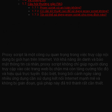
Câu hỏi thường gặp FAQ
Proxy script có an toàn không?
Có cần kỹ thuật cao để sử dụng proxy script không?
Tôi có thể sử dụng proxy script cho mục đích nào?
Proxy Script – Giải Pháp Truy Cập An Toàn
Và Nhanh Chóng
Giới thiệu
Proxy script là một công cụ quan trọng trong việc truy cập nội
dung bị giới hạn trên Internet. Với khả năng ẩn danh và bảo
mật thông tin cá nhân, proxy script không chỉ giúp người dùng
truy cập vào các trang web bị chặn mà còn tăng cường tốc độ
và hiệu quả trực tuyến. Đặc biệt, trong bối cảnh ngày càng
nhiều ứng dụng cần sử dụng kết nối Internet mạnh mẽ và
không bị gián đoạn, giải pháp này đã trở thành rất cần thiết.