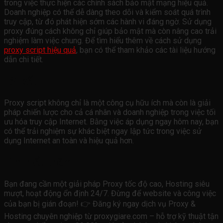
trong việc thực hiện các chính sách bảo mật mạng hiệu quả.
Doanh nghiệp có thể dễ dàng theo dõi và kiểm soát quá trình
truy cập, từ đó phát hiện sớm các hành vi đáng ngờ. Sử dụng
proxy đúng cách không chỉ giúp bảo mật mà còn nâng cao trải
nghiệm làm việc chung. Để tìm hiểu thêm về cách sử dụng
proxy script hiệu quả
, bạn có thể tham khảo các tài liệu hướng
dẫn chi tiết.
Lời kết
Proxy script không chỉ là một công cụ hữu ích mà còn là giải
pháp chiến lược cho cả cá nhân và doanh nghiệp trong việc tối
ưu hóa truy cập Internet. Bằng việc áp dụng ngay hôm nay, bạn
có thể trải nghiệm sự khác biệt ngay lập tức trong việc sử
dụng Internet an toàn và hiệu quả hơn.
Tìm hiểu thêm
Bạn đang cần một giải pháp Proxy tốc độ cao, Hosting siêu
mượt, hoạt động ổn định 24/7. Đừng để website và công việc
của bạn bị gián đoạn! 👉 Đăng ký ngay dịch vụ Proxy &
Hosting chuyên nghiệp từ proxygiare.com – hỗ trợ kỹ thuật tận