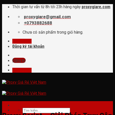
Skip
Thời gian tư vấn từ 8h tới 23h hàng ngày
proxygiare.com
to
content
proxygiare@gmail.com
+0793882688
Chưa có sản phẩm trong giỏ hàng.
Đăng nhập
Đăng ký tài khoản
Đăng ký
Đăng nhập
tin tức
Tìm
kiếm: