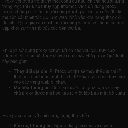
Proxy script đã trở thành một công cụ hữu ích cho người dùng
trong việc tối ưu hóa truy cập internet. Việc sử dụng proxy
script không chỉ giúp người dùng vượt qua các rào cản địa lý
mà còn cải thiện tốc độ lướt web. Nhờ vào khả năng thay đổi
địa chỉ IP, nó giúp ẩn danh người dùng và bảo vệ thông tin truy
cập khỏi sự rình mò của các bên thứ ba.
Cách thức hoạt động của proxy script
Khi bạn sử dụng proxy script, tất cả các yêu cầu truy cập
internet của bạn sẽ được chuyển qua máy chủ proxy. Quá trình
này bao gồm:
Thay đổi địa chỉ IP:
Proxy script sẽ thay thế địa chỉ IP
thật của bạn bằng một địa chỉ IP khác, giúp bạn truy cập
vào các trang web bị chặn.
Mã hóa thông tin:
Dữ liệu truyền tải giữa bạn và máy
chủ proxy được mã hóa, tạo ra một lớp bảo mật bổ sung.
Ứng dụng của proxy script trong kinh doanh và cá nhân
Proxy script có rất nhiều ứng dụng thực tiễn:
Bảo mật thông tin:
Người dùng cá nhân và doanh