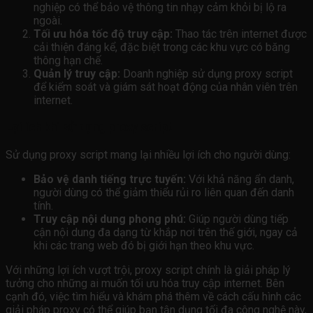
nghiệp có thể bảo vệ thông tin nhạy cảm khỏi bị lộ ra
ngoài.
Tối ưu hóa tốc độ truy cập:
Thao tác trên internet được
cải thiện đáng kể, đặc biệt trong các khu vực có băng
thông hạn chế.
Quản lý truy cập:
Doanh nghiệp sử dụng proxy script
để kiểm soát và giám sát hoạt động của nhân viên trên
internet.
Lợi ích khi sử dụng proxy script
Sử dụng proxy script mang lại nhiều lợi ích cho người dùng:
Bảo vệ danh tiếng trực tuyến:
Với khả năng ẩn danh,
người dùng có thể giảm thiểu rủi ro liên quan đến danh
tính.
Truy cập nội dung phong phú:
Giúp người dùng tiếp
cận nội dung đa dạng từ khắp nơi trên thế giới, ngay cả
khi các trang web đó bị giới hạn theo khu vực.
Với những lợi ích vượt trội, proxy script chính là giải pháp lý
tưởng cho những ai muốn tối ưu hóa truy cập internet. Bên
cạnh đó, việc tìm hiểu và khám phá thêm về cách cấu hình các
giải pháp proxy có thể giúp bạn tận dụng tối đa công nghệ này,