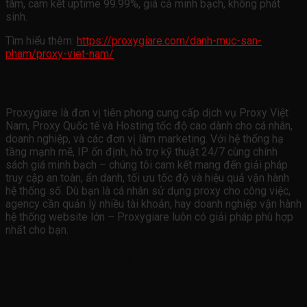
tâm, cam kết uptime 99.99%, giá cả minh bạch, không phát
sinh.
Tìm hiểu thêm:
https://proxygiare.com/danh-muc-san-
pham/proxy-viet-nam/
Về chúng tôi
Proxygiare là đơn vị tiên phong cung cấp dịch vụ Proxy Việt
Nam, Proxy Quốc tế và Hosting tốc độ cao dành cho cá nhân,
doanh nghiệp, và các đơn vị làm marketing. Với hệ thống hạ
tầng mạnh mẽ, IP ổn định, hỗ trợ kỹ thuật 24/7 cùng chính
sách giá minh bạch – chúng tôi cam kết mang đến giải pháp
truy cập an toàn, ẩn danh, tối ưu tốc độ và hiệu quả vận hành
hệ thống số. Dù bạn là cá nhân sử dụng proxy cho công việc,
agency cần quản lý nhiều tài khoản, hay doanh nghiệp vận hành
hệ thống website lớn – Proxygiare luôn có giải pháp phù hợp
nhất cho bạn.
Câu hỏi thường gặp FAQ
Proxy script có an toàn không?