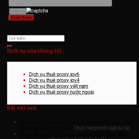
Dịch vụ của chúng tôi
Dịch vụ thuê proxy ipv6
Dịch vụ thuê proxy ipv4
Dịch vụ thuê proxy việt nam
Dịch vụ thuê proxy nước ngoài
Bài viết mới
Khám Phá Công Nghệ Thuê VPS Remote Desktop Giúp
ở
Chức năng bình luận bị tắt
Tăng Năng Suất Làm Việc
Khá
Giải Pháp Thuê VPS Hỗ Trợ Remote Đánh Thức Năng