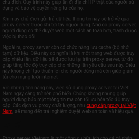
chủ đích. Quy trình này giúp ẩn đi địa chỉ IP thật của người sử
dụng và bảo vệ quyền riêng tư của họ.
Khi máy chủ đích gửi trả dữ liệu, thông tin này sẽ trở về qua
proxy server trước khi tới tay người dùng. Nhờ có proxy server,
người dùng có thể duyệt web một cách an toàn hơn, tránh được
việc bị theo dõi.
Ngoài ra, proxy server còn có chức năng lưu cache (bộ nhớ
tạm) dữ liệu. Điều này có nghĩa là khi một trang web được truy
cập nhiều lần, dữ liệu sẽ được lưu lại trên proxy server, từ đó
giúp tăng tốc độ truy cập cho những lần yêu cầu sau này. Điều
này không chỉ tạo thuận lợi cho người dùng mà còn giúp giảm
tải cho mạng lưới internet.
Với những tính năng này, việc sử dụng proxy server tại Việt
Nam ngày càng trở nên phổ biến. Chúng không những giúp
người dùng bảo mật thông tin mà còn tối ưu hóa tốc độ truy
cập. Các dịch vụ proxy chất lượng, như
cung cấp proxy tại Việt
Nam
, sẽ mang đến trải nghiệm duyệt web an toàn và hiệu quả.
Lời kết
Proxy server Vietnam là một công cụ hữu ích cho cả cá nhân