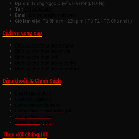
Địa chỉ:
Lương Ngọc Quyến, Hà Đông, Hà Nội
Tel:
0793.882.688
Email
:
proxygiare@gmail.com
Giờ làm việc:
Từ 8h a.m - 22h p.m ( Từ T2 - T7, Chủ nhật )
Dịch vụ cung cấp
Dịch vụ cho thuê proxy ngoại
Dịch vụ cho thuê proxy việt
Dịch vụ cho thuê ipv6
Dịch vụ cho thuê proxy sock5
Dịch vụ cho thuê proxy random
Điều khoản & Chính Sách
Điều khoản sử dụng
Chính sách khiếu nại
Hướng dẫn tạo tài khoản
Hướng dẫn gia hạn đơn hàng cũ
Hướng dẫn mua hàng
Câu hỏi thường gặp
Theo dõi chúng tôi