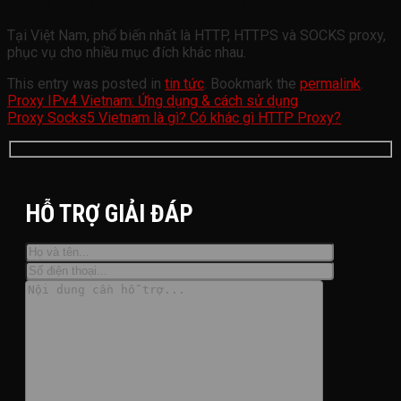
Tại Việt Nam, phổ biến nhất là HTTP, HTTPS và SOCKS proxy,
phục vụ cho nhiều mục đích khác nhau.
This entry was posted in
tin tức
. Bookmark the
permalink
.
Proxy IPv4 Vietnam: Ứng dụng & cách sử dụng
Proxy Socks5 Vietnam là gì? Có khác gì HTTP Proxy?
HỖ TRỢ GIẢI ĐÁP