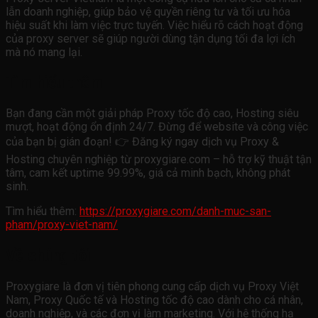
lẫn doanh nghiệp, giúp bảo vệ quyền riêng tư và tối ưu hóa
hiệu suất khi làm việc trực tuyến. Việc hiểu rõ cách hoạt động
của proxy server sẽ giúp người dùng tận dụng tối đa lợi ích
mà nó mang lại.
Tìm hiểu thêm
Bạn đang cần một giải pháp Proxy tốc độ cao, Hosting siêu
mượt, hoạt động ổn định 24/7. Đừng để website và công việc
của bạn bị gián đoạn! 👉 Đăng ký ngay dịch vụ Proxy &
Hosting chuyên nghiệp từ proxygiare.com – hỗ trợ kỹ thuật tận
tâm, cam kết uptime 99.99%, giá cả minh bạch, không phát
sinh.
Tìm hiểu thêm:
https://proxygiare.com/danh-muc-san-
pham/proxy-viet-nam/
Về chúng tôi
Proxygiare là đơn vị tiên phong cung cấp dịch vụ Proxy Việt
Nam, Proxy Quốc tế và Hosting tốc độ cao dành cho cá nhân,
doanh nghiệp, và các đơn vị làm marketing. Với hệ thống hạ