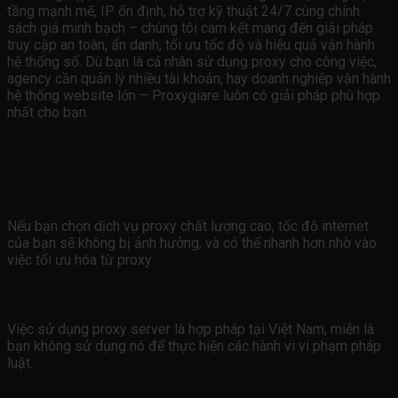
tầng mạnh mẽ, IP ổn định, hỗ trợ kỹ thuật 24/7 cùng chính
sách giá minh bạch – chúng tôi cam kết mang đến giải pháp
truy cập an toàn, ẩn danh, tối ưu tốc độ và hiệu quả vận hành
hệ thống số. Dù bạn là cá nhân sử dụng proxy cho công việc,
agency cần quản lý nhiều tài khoản, hay doanh nghiệp vận hành
hệ thống website lớn – Proxygiare luôn có giải pháp phù hợp
nhất cho bạn.
Câu hỏi thường gặp FAQ
Proxy Việt Nam có làm chậm tốc độ internet không?
Nếu bạn chọn dịch vụ proxy chất lượng cao, tốc độ internet
của bạn sẽ không bị ảnh hưởng, và có thể nhanh hơn nhờ vào
việc tối ưu hóa từ proxy.
Sử dụng Proxy Server có hợp pháp không?
Việc sử dụng proxy server là hợp pháp tại Việt Nam, miễn là
bạn không sử dụng nó để thực hiện các hành vi vi phạm pháp
luật.
Có những loại Proxy nào phổ biến tại Việt Nam?