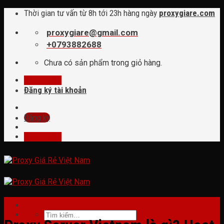
Skip
Thời gian tư vấn từ 8h tới 23h hàng ngày
proxygiare.com
to
content
proxygiare@gmail.com
+0793882688
Chưa có sản phẩm trong giỏ hàng.
Đăng nhập
Đăng ký tài khoản
Đăng ký
Đăng nhập
tin tức
Tìm
kiếm: