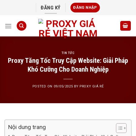
Skip
ĐĂNG KÝ
ĐĂNG NHẬP
to
content
TIN TỨC
Proxy Tăng Tốc Truy Cập Website: Giải Pháp
Khó Cưỡng Cho Doanh Nghiệp
POSTED ON
09/05/2025
BY
PROXY GIÁ RẺ
Nội dung trang