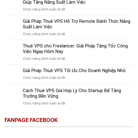
Giúp Tăng Năng Suất Làm Việc
ở
Chức năng bình luận bị tắt
Khám
Phá
Giải Pháp Thuê VPS Hỗ Trợ Remote Đánh Thức Năng
Công
Suất Làm Việc
Nghệ
ở
Chức năng bình luận bị tắt
Thuê
Giải
VPS
Pháp
Thuê VPS cho Freelancer: Giải Pháp Tăng Tốc Công
Remote
Thuê
Việc Ngay Hôm Nay
Desktop
VPS
Giúp
ở
Chức năng bình luận bị tắt
Hỗ
Tăng
Thuê
Trợ
Năng
VPS
Giải Pháp Thuê VPS Tối Ưu Cho Doanh Nghiệp Nhỏ
Remote
Suất
cho
Đánh
Làm
ở
Chức năng bình luận bị tắt
Freelancer:
Thức
Việc
Giải
Giải
Năng
Pháp
Cách Thuê VPS Giá Hợp Lý Cho Startup Để Tăng
Pháp
Suất
Thuê
Tăng
Trưởng Bền Vững
Làm
VPS
Tốc
Việc
ở
Chức năng bình luận bị tắt
Tối
Công
Cách
Ưu
Việc
Thuê
Cho
Ngay
FANPAGE FACEBOOK
VPS
Doanh
Hôm
Giá
Nghiệp
Nay
Hợp
Nhỏ
Lý