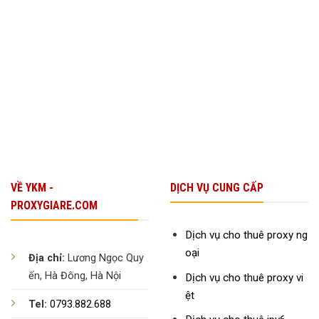
Cho
Startup
Để
Tăng
Trưởng
Bền
Vững
VỀ YKM -
DỊCH VỤ CUNG CẤP
PROXYGIARE.COM
Dịch vụ cho thuê proxy ng
oại
Địa chỉ:
Lương Ngọc Quy
ến, Hà Đông, Hà Nội
Dịch vụ cho thuê proxy vi
ệt
Tel:
0793.882.688