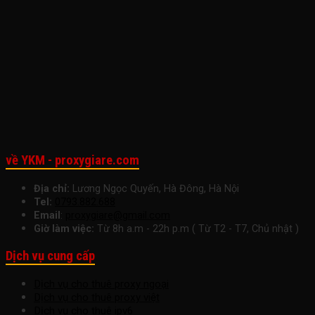
Ưu
Giá
Năng
Tốc
Suấ
Cho
Hợp
Suất
Công
Làm
Doanh
Lý
Làm
Việc
Việc
Nghiệp
Cho
Việc
Ngay
Nhỏ
Startup
Hôm
Để
Nay
Tăng
Trưởng
Bền
Vững
về YKM - proxygiare.com
Địa chỉ:
Lương Ngọc Quyến, Hà Đông, Hà Nội
Tel:
0793.882.688
Email
:
proxygiare@gmail.com
Giờ làm việc:
Từ 8h a.m - 22h p.m ( Từ T2 - T7, Chủ nhật )
Dịch vụ cung cấp
Dịch vụ cho thuê proxy ngoại
Dịch vụ cho thuê proxy việt
Dịch vụ cho thuê ipv6