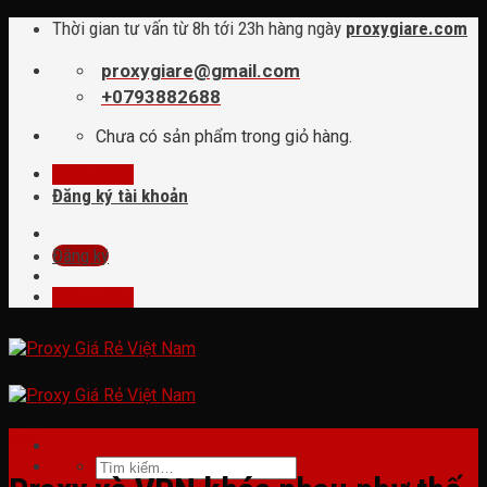
Skip
Thời gian tư vấn từ 8h tới 23h hàng ngày
proxygiare.com
to
content
proxygiare@gmail.com
+0793882688
Chưa có sản phẩm trong giỏ hàng.
Đăng nhập
Đăng ký tài khoản
Đăng ký
Đăng nhập
Blogs
Tìm
kiếm: