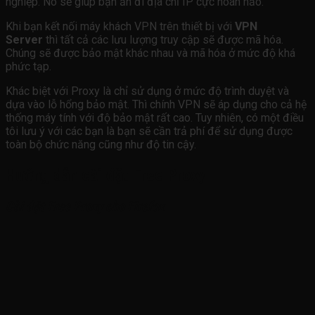
nghiệp. Nó sẽ giúp bạn ẩn đi địa chỉ IP cực hoàn hảo.
Khi bạn kết nối máy khách VPN trên thiết bị với
VPN
Server
thì tất cả các lưu lượng truy cập sẽ được mã hóa.
Chúng sẽ được bảo mật khác nhau và mã hóa ở mức độ khá
phức tạp.
Khác biệt với Proxy là chỉ sử dụng ở mức độ trình duyệt và
dựa vào lỗ hổng bảo mật. Thì chính VPN sẽ áp dụng cho cả hệ
thống máy tính với độ bảo mật rất cao. Tuy nhiên, có một điều
tôi lưu ý với các bạn là bạn sẽ cần trả phí để sử dụng được
toàn bộ chức năng cũng như độ tin cậy.
Hướng dẫn cài đặt Free Proxy
Cài đặt Free Proxy cho Firefox