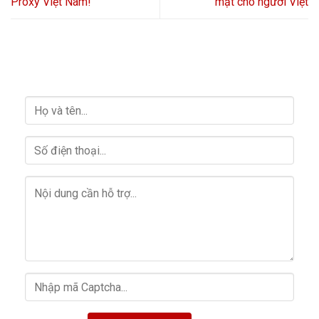
Proxy Việt Nam!
mật cho người Việt
HỖ TRỢ GIẢI ĐÁP