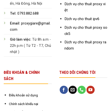
ến, Hà Đông, Hà Nội
Dịch vụ cho thuê proxy vi
ệt
Tel:
0793.882.688
Dịch vụ cho thuê ipv6
Email
:
proxygiare@gmail.
Dịch vụ cho thuê proxy so
com
ck5
Giờ làm việc:
Từ 8h a.m -
Dịch vụ cho thuê proxy ra
22h p.m ( Từ T2 - T7, Chủ
ndom
nhật )
ĐIỀU KHOẢN & CHÍNH
THEO DÕI CHÚNG TÔI
SÁCH
Điều khoản sử dụng
Chính sách khiếu nại