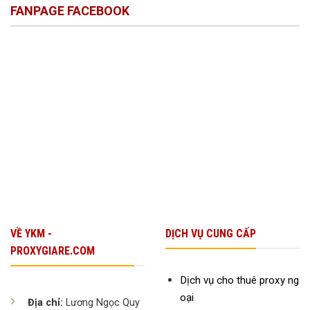
Ngay
FANPAGE FACEBOOK
VPS
Doanh
Hôm
Giá
Nghiệp
Nay
Hợp
Nhỏ
Lý
Cho
Startup
Để
Tăng
Trưởng
Bền
Vững
VỀ YKM -
DỊCH VỤ CUNG CẤP
PROXYGIARE.COM
Dịch vụ cho thuê proxy ng
oại
Địa chỉ:
Lương Ngọc Quy