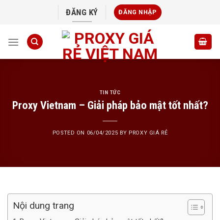
Skip
ĐĂNG KÝ
ĐĂNG NHẬP
to
content
TIN TỨC
Proxy Vietnam – Giải pháp bảo mật tốt nhất?
POSTED ON
06/04/2025
BY
PROXY GIÁ RẺ
Nội dung trang