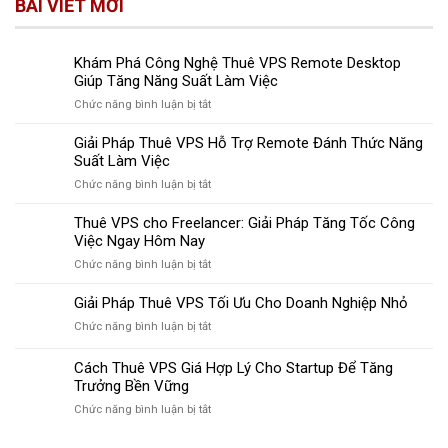
BÀI VIẾT MỚI
Khám Phá Công Nghệ Thuê VPS Remote Desktop
Giúp Tăng Năng Suất Làm Việc
ở
Chức năng bình luận bị tắt
Khám
Phá
Giải Pháp Thuê VPS Hỗ Trợ Remote Đánh Thức Năng
Công
Suất Làm Việc
Nghệ
ở
Chức năng bình luận bị tắt
Thuê
Giải
VPS
Pháp
Thuê VPS cho Freelancer: Giải Pháp Tăng Tốc Công
Remote
Thuê
Việc Ngay Hôm Nay
Desktop
VPS
Giúp
ở
Chức năng bình luận bị tắt
Hỗ
Tăng
Thuê
Trợ
Năng
VPS
Giải Pháp Thuê VPS Tối Ưu Cho Doanh Nghiệp Nhỏ
Remote
Suất
cho
Đánh
Làm
ở
Chức năng bình luận bị tắt
Freelancer:
Thức
Việc
Giải
Giải
Năng
Pháp
Cách Thuê VPS Giá Hợp Lý Cho Startup Để Tăng
Pháp
Suất
Thuê
Tăng
Trưởng Bền Vững
Làm
VPS
Tốc
Việc
ở
Chức năng bình luận bị tắt
Tối
Công
Cách
Ưu
Việc
Thuê
Cho