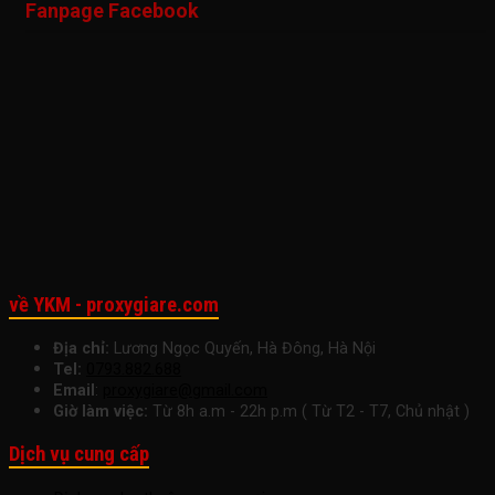
Fanpage Facebook
VPS
Thuê
Đánh
Pháp
Tăn
Tối
VPS
Thức
Tăng
Năn
Ưu
Giá
Năng
Tốc
Suấ
Cho
Hợp
Suất
Công
Làm
Doanh
Lý
Làm
Việc
Việc
Nghiệp
Cho
Việc
Ngay
Nhỏ
Startup
Hôm
Để
Nay
Tăng
Trưởng
Bền
Vững
về YKM - proxygiare.com
Địa chỉ:
Lương Ngọc Quyến, Hà Đông, Hà Nội
Tel:
0793.882.688
Email
:
proxygiare@gmail.com
Giờ làm việc:
Từ 8h a.m - 22h p.m ( Từ T2 - T7, Chủ nhật )
Dịch vụ cung cấp