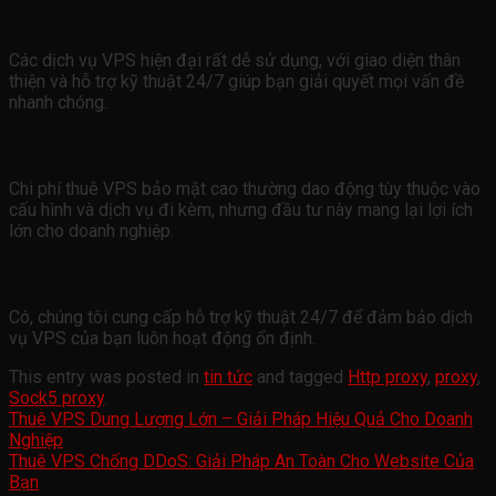
VPS bảo mật cao có dễ sử dụng không?
Các dịch vụ VPS hiện đại rất dễ sử dụng, với giao diện thân
thiện và hỗ trợ kỹ thuật 24/7 giúp bạn giải quyết mọi vấn đề
nhanh chóng.
Chi phí thuê VPS bảo mật cao như thế nào?
Chi phí thuê VPS bảo mật cao thường dao động tùy thuộc vào
cấu hình và dịch vụ đi kèm, nhưng đầu tư này mang lại lợi ích
lớn cho doanh nghiệp.
Bạn có hỗ trợ kỹ thuật trong quá trình sử dụng không?
Có, chúng tôi cung cấp hỗ trợ kỹ thuật 24/7 để đảm bảo dịch
vụ VPS của bạn luôn hoạt động ổn định.
This entry was posted in
tin tức
and tagged
Http proxy
,
proxy
,
Sock5 proxy
.
Thuê VPS Dung Lượng Lớn – Giải Pháp Hiệu Quả Cho Doanh
Nghiệp
Thuê VPS Chống DDoS: Giải Pháp An Toàn Cho Website Của
Bạn