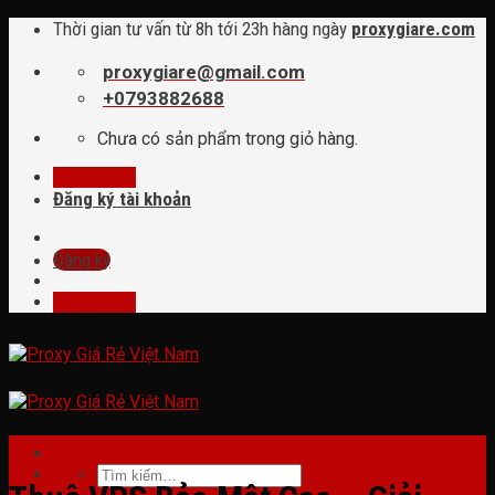
Skip
Thời gian tư vấn từ 8h tới 23h hàng ngày
proxygiare.com
to
content
proxygiare@gmail.com
+0793882688
Chưa có sản phẩm trong giỏ hàng.
Đăng nhập
Đăng ký tài khoản
Đăng ký
Đăng nhập
tin tức
Tìm
kiếm: