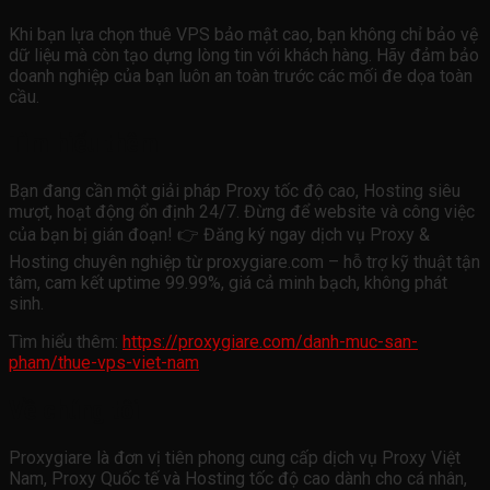
Khi bạn lựa chọn thuê VPS bảo mật cao, bạn không chỉ bảo vệ
dữ liệu mà còn tạo dựng lòng tin với khách hàng. Hãy đảm bảo
doanh nghiệp của bạn luôn an toàn trước các mối đe dọa toàn
cầu.
Tìm hiểu thêm
Bạn đang cần một giải pháp Proxy tốc độ cao, Hosting siêu
mượt, hoạt động ổn định 24/7. Đừng để website và công việc
của bạn bị gián đoạn! 👉 Đăng ký ngay dịch vụ Proxy &
Hosting chuyên nghiệp từ proxygiare.com – hỗ trợ kỹ thuật tận
tâm, cam kết uptime 99.99%, giá cả minh bạch, không phát
sinh.
Tìm hiểu thêm:
https://proxygiare.com/danh-muc-san-
pham/thue-vps-viet-nam
Về chúng tôi
Proxygiare là đơn vị tiên phong cung cấp dịch vụ Proxy Việt
Nam, Proxy Quốc tế và Hosting tốc độ cao dành cho cá nhân,