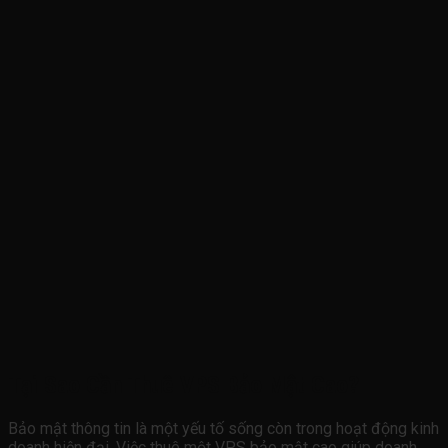
Tại Sao Cần Thuê VPS Bảo Mật Cao?
Bảo mật thông tin là một yếu tố sống còn trong hoạt động kinh
doanh hiện đại. Việc thuê một VPS bảo mật cao giúp doanh