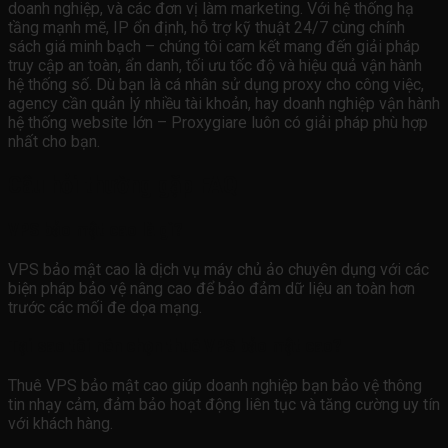
doanh nghiệp, và các đơn vị làm marketing. Với hệ thống hạ
tầng mạnh mẽ, IP ổn định, hỗ trợ kỹ thuật 24/7 cùng chính
sách giá minh bạch – chúng tôi cam kết mang đến giải pháp
truy cập an toàn, ẩn danh, tối ưu tốc độ và hiệu quả vận hành
hệ thống số. Dù bạn là cá nhân sử dụng proxy cho công việc,
agency cần quản lý nhiều tài khoản, hay doanh nghiệp vận hành
hệ thống website lớn – Proxygiare luôn có giải pháp phù hợp
nhất cho bạn.
Câu hỏi thường gặp FAQ
VPS bảo mật cao là gì?
VPS bảo mật cao là dịch vụ máy chủ ảo chuyên dụng với các
biện pháp bảo vệ nâng cao để bảo đảm dữ liệu an toàn hơn
trước các mối đe dọa mạng.
Tại sao tôi nên chọn thuê VPS bảo mật cao?
Thuê VPS bảo mật cao giúp doanh nghiệp bạn bảo vệ thông
tin nhạy cảm, đảm bảo hoạt động liên tục và tăng cường uy tín
với khách hàng.