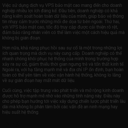
Việc sử dụng dịch vụ VPS bảo mật cao mang đến cho doanh
nghiệp nhiều lợi ích đáng kể. Đầu tiên, doanh nghiệp có khả
năng kiểm soát hoàn toàn dữ liệu của mình, giúp bảo vệ thông
tin nhạy cảm trước những mối đe dọa từ bên ngoài. Thứ hai,
với VPS bảo mật cao, tốc độ truy cập được cải thiện rõ rệt,
đảm bảo rằng nhân viên có thể làm việc một cách hiệu quả mà
không bị gián đoạn.
Hơn nữa, khả năng phục hồi sau sự cố là một trong những lợi
ích quan trọng mà dịch vụ này cung cấp. Doanh nghiệp có thể
nhanh chóng khôi phục hệ thống của mình trong trường hợp
xảy ra sự cố, giảm thiểu thời gian ngưng trệ và tổn thất kinh tế.
Ngoài ra, với hạ tầng mạnh mẽ và địa chỉ IP ổn định, bạn hoàn
toàn có thể yên tâm về việc vận hành hệ thống, không lo lắng
về sự gián đoạn hay mất mát dữ liệu.
Cuối cùng, việc tập trung vào phát triển và mở rộng kinh doanh
được hỗ trợ mạnh mẽ nhờ vào những tính năng này. Điều này
cho phép bạn hướng tới việc xây dựng chiến lược phát triển lâu
dài mà không bị phân tâm bởi các vấn đề an ninh mạng hay
hiệu suất hệ thống.
Lời kết