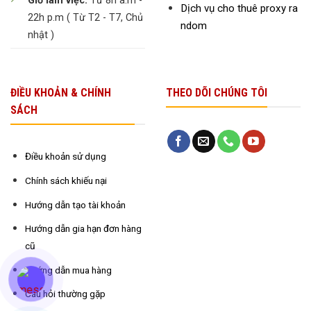
Giờ làm việc:
Từ 8h a.m -
Dịch vụ cho thuê proxy ra
22h p.m ( Từ T2 - T7, Chủ
ndom
nhật )
ĐIỀU KHOẢN & CHÍNH
THEO DÕI CHÚNG TÔI
SÁCH
Điều khoản sử dụng
Chính sách khiếu nại
Hướng dẫn tạo tài khoản
Hướng dẫn gia hạn đơn hàng
cũ
Hướng dẫn mua hàng
Câu hỏi thường gặp