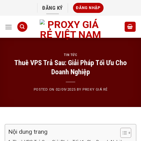
Skip
ĐĂNG KÝ
ĐĂNG NHẬP
to
content
TIN TỨC
Thuê VPS Trả Sau: Giải Pháp Tối Ưu Cho
Doanh Nghiệp
POSTED ON
02/09/2025
BY
PROXY GIÁ RẺ
Nội dung trang