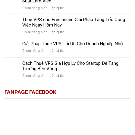
Suất Làm Việc
Nghệ
ở
Chức năng bình luận bị tắt
Thuê
Giải
VPS
Pháp
Thuê VPS cho Freelancer: Giải Pháp Tăng Tốc Công
Remote
Thuê
Việc Ngay Hôm Nay
Desktop
VPS
Giúp
ở
Chức năng bình luận bị tắt
Hỗ
Tăng
Thuê
Trợ
Năng
VPS
Giải Pháp Thuê VPS Tối Ưu Cho Doanh Nghiệp Nhỏ
Remote
Suất
cho
Đánh
Làm
ở
Chức năng bình luận bị tắt
Freelancer:
Thức
Việc
Giải
Giải
Năng
Pháp
Cách Thuê VPS Giá Hợp Lý Cho Startup Để Tăng
Pháp
Suất
Thuê
Tăng
Trưởng Bền Vững
Làm
VPS
Tốc
Việc
ở
Chức năng bình luận bị tắt
Tối
Công
Cách
Ưu
Việc
Thuê
Cho
Ngay
FANPAGE FACEBOOK
VPS
Doanh
Hôm
Giá
Nghiệp
Nay
Hợp
Nhỏ
Lý
Cho
Startup
Để
Tăng
Trưởng