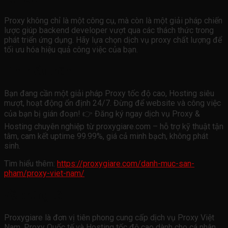
Proxy không chỉ là một công cụ, mà còn là một giải pháp chiến
lược giúp backend developer vượt qua các thách thức trong
phát triển ứng dụng. Hãy lựa chọn dịch vụ proxy chất lượng để
tối ưu hóa hiệu quả công việc của bạn.
Tìm hiểu thêm
Bạn đang cần một giải pháp Proxy tốc độ cao, Hosting siêu
mượt, hoạt động ổn định 24/7. Đừng để website và công việc
của bạn bị gián đoạn! 👉 Đăng ký ngay dịch vụ Proxy &
Hosting chuyên nghiệp từ proxygiare.com – hỗ trợ kỹ thuật tận
tâm, cam kết uptime 99.99%, giá cả minh bạch, không phát
sinh.
Tìm hiểu thêm:
https://proxygiare.com/danh-muc-san-
pham/proxy-viet-nam/
Về chúng tôi
Proxygiare là đơn vị tiên phong cung cấp dịch vụ Proxy Việt
Nam, Proxy Quốc tế và Hosting tốc độ cao dành cho cá nhân,