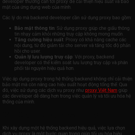
developer thường cần tới proxy để cải thiện hiệu suất và bảo
mật của ứng dụng web của mình.
Các lý do mà backend developer cần sử dụng proxy bao gồm:
Bảo mật thông tin
: Sử dụng proxy giúp che giấu thông
tin nhạy cảm khỏi những truy cập không mong muốn.
Tăng cường hiệu suất
: Proxy có khả năng cache các
nội dung, từ đó giảm tải cho server và tăng tốc độ phản
hồi cho user.
Quản lý lưu lượng truy cập
: Với proxy, backend
developer có thể kiểm soát lưu lượng truy cập và phân
phối tài nguyên hiệu quả hơn.
Việc áp dụng proxy trong hệ thống backend không chỉ cải thiện
bảo mật mà còn nâng cao hiệu suất hoạt động tổng thể. Qua
đó, việc sử dụng các dịch vụ proxy như
proxy Việt Nam
giúp
các developer dễ dàng hơn trong việc quản lý và tối ưu hóa hệ
thống của mình.
Cách Chọn Dịch Vụ Proxy Phù Hợp
Khi xây dựng một hệ thống backend hiệu quả, việc lựa chọn
dịch vụ proxy là một bước quan trọng giúp tối ưu hóa hiệu