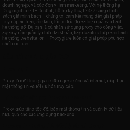
doanh nghiệp, và các đơn vị làm marketing. Với hệ thống hạ
tầng mạnh mẽ, IP ổn định, hỗ trợ kỹ thuật 24/7 cùng chính
sách giá minh bạch – chúng tôi cam kết mang đến giải pháp
truy cập an toàn, ẩn danh, tối ưu tốc độ và hiệu quả vận hành
hệ thống số. Dù bạn là cá nhân sử dụng proxy cho công việc,
agency cần quản lý nhiều tài khoản, hay doanh nghiệp vận hành
hệ thống website lớn – Proxygiare luôn có giải pháp phù hợp
nhất cho bạn.
Câu hỏi thường gặp FAQ
Proxy là gì?
Proxy là một trung gian giữa người dùng và internet, giúp bảo
mật thông tin và tối ưu hóa truy cập.
Tại sao cần sử dụng Proxy cho backend?
Proxy giúp tăng tốc độ, bảo mật thông tin và quản lý dữ liệu
hiệu quả cho các ứng dụng backend.
Proxy có ảnh hưởng đến tốc độ kết nối không?