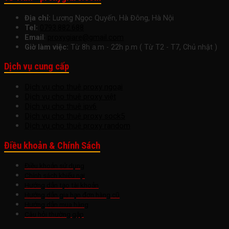
Địa chỉ:
Lương Ngọc Quyến, Hà Đông, Hà Nội
Tel:
0793.882.688
Email
:
proxygiare@gmail.com
Giờ làm việc:
Từ 8h a.m - 22h p.m ( Từ T2 - T7, Chủ nhật )
Dịch vụ cung cấp
Dịch vụ cho thuê proxy ngoại
Dịch vụ cho thuê proxy việt
Dịch vụ cho thuê ipv6
Dịch vụ cho thuê proxy sock5
Dịch vụ cho thuê proxy random
Điều khoản & Chính Sách
Điều khoản sử dụng
Chính sách khiếu nại
Hướng dẫn tạo tài khoản
Hướng dẫn gia hạn đơn hàng cũ
Hướng dẫn mua hàng
Câu hỏi thường gặp