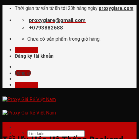
Skip
Thời gian tư vấn từ 8h tới 23h hàng ngày
proxygiare.com
to
content
proxygiare@gmail.com
+0793882688
Chưa có sản phẩm trong giỏ hàng.
Đăng nhập
Đăng ký tài khoản
Đăng ký
Đăng nhập
tin tức
Tìm
kiếm: