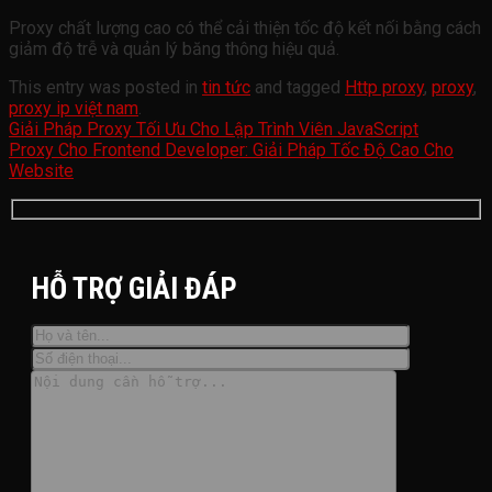
Proxy chất lượng cao có thể cải thiện tốc độ kết nối bằng cách
giảm độ trễ và quản lý băng thông hiệu quả.
This entry was posted in
tin tức
and tagged
Http proxy
,
proxy
,
proxy ip việt nam
.
Giải Pháp Proxy Tối Ưu Cho Lập Trình Viên JavaScript
Proxy Cho Frontend Developer: Giải Pháp Tốc Độ Cao Cho
Website
HỖ TRỢ GIẢI ĐÁP