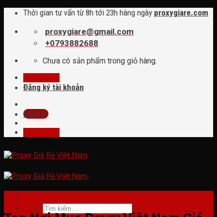
Skip
Thời gian tư vấn từ 8h tới 23h hàng ngày
proxygiare.com
to
content
proxygiare@gmail.com
+0793882688
Chưa có sản phẩm trong giỏ hàng.
Đăng nhập
Đăng ký tài khoản
Đăng ký
Đăng nhập
tin tức
Tìm
kiếm: