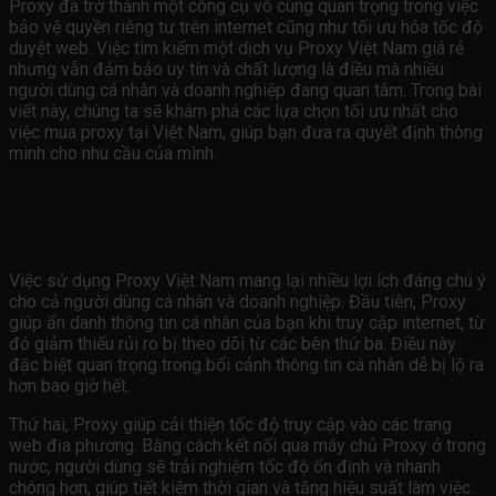
Proxy đã trở thành một công cụ vô cùng quan trọng trong việc
bảo vệ quyền riêng tư trên internet cũng như tối ưu hóa tốc độ
duyệt web. Việc tìm kiếm một dịch vụ Proxy Việt Nam giá rẻ
nhưng vẫn đảm bảo uy tín và chất lượng là điều mà nhiều
người dùng cá nhân và doanh nghiệp đang quan tâm. Trong bài
viết này, chúng ta sẽ khám phá các lựa chọn tối ưu nhất cho
việc mua proxy tại Việt Nam, giúp bạn đưa ra quyết định thông
minh cho nhu cầu của mình.
Những Lợi Ích Của Việc Sử Dụng Proxy Việt
Nam
Việc sử dụng Proxy Việt Nam mang lại nhiều lợi ích đáng chú ý
cho cả người dùng cá nhân và doanh nghiệp. Đầu tiên, Proxy
giúp ẩn danh thông tin cá nhân của bạn khi truy cập internet, từ
đó giảm thiểu rủi ro bị theo dõi từ các bên thứ ba. Điều này
đặc biệt quan trọng trong bối cảnh thông tin cá nhân dễ bị lộ ra
hơn bao giờ hết.
Thứ hai, Proxy giúp cải thiện tốc độ truy cập vào các trang
web địa phương. Bằng cách kết nối qua máy chủ Proxy ở trong
nước, người dùng sẽ trải nghiệm tốc độ ổn định và nhanh
chóng hơn, giúp tiết kiệm thời gian và tăng hiệu suất làm việc.