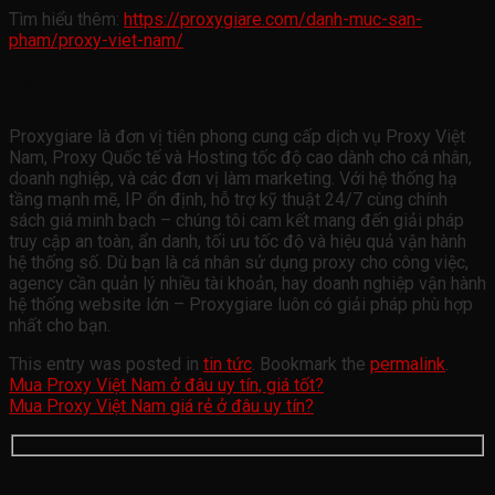
Tìm hiểu thêm:
https://proxygiare.com/danh-muc-san-
pham/proxy-viet-nam/
Về chúng tôi
Proxygiare là đơn vị tiên phong cung cấp dịch vụ Proxy Việt
Nam, Proxy Quốc tế và Hosting tốc độ cao dành cho cá nhân,
doanh nghiệp, và các đơn vị làm marketing. Với hệ thống hạ
tầng mạnh mẽ, IP ổn định, hỗ trợ kỹ thuật 24/7 cùng chính
sách giá minh bạch – chúng tôi cam kết mang đến giải pháp
truy cập an toàn, ẩn danh, tối ưu tốc độ và hiệu quả vận hành
hệ thống số. Dù bạn là cá nhân sử dụng proxy cho công việc,
agency cần quản lý nhiều tài khoản, hay doanh nghiệp vận hành
hệ thống website lớn – Proxygiare luôn có giải pháp phù hợp
nhất cho bạn.
This entry was posted in
tin tức
. Bookmark the
permalink
.
Mua Proxy Việt Nam ở đâu uy tín, giá tốt?
Mua Proxy Việt Nam giá rẻ ở đâu uy tín?