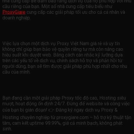
nhà cung cấp để đảm bảo rằng dịch vụ của họ phù hợp với nhu
cầu riêng của bạn. Một số nhà cung cấp tiêu biểu như
ProxyGiare
cung cấp các giải pháp tối ưu cho cả cá nhân và
doanh nghiệp.
Lời kết
Việc lựa chọn một dịch vụ Proxy Việt Nam giá rẻ và uy tín
không chỉ giúp bạn bảo vệ quyền riêng tư mà còn nâng cao
hiệu suất khi duyệt web. Bằng cách cân nhắc kỹ lưỡng dựa
trên các yếu tố về dịch vụ, chính sách hỗ trợ và phản hồi từ
người dùng, bạn sẽ tìm được giải pháp phù hợp nhất cho nhu
cầu của mình.
Tìm hiểu thêm
Bạn đang cần một giải pháp Proxy tốc độ cao, Hosting siêu
mượt, hoạt động ổn định 24/7. Đừng để website và công việc
của bạn bị gián đoạn! 👉 Đăng ký ngay dịch vụ Proxy &
Hosting chuyên nghiệp từ proxygiare.com – hỗ trợ kỹ thuật tận
tâm, cam kết uptime 99.99%, giá cả minh bạch, không phát
sinh.