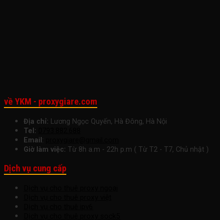
Doanh
Lý
Làm
Việc
Việc
Nghiệp
Cho
Việc
Ngay
Nhỏ
Startup
Hôm
Để
Nay
Tăng
Trưởng
Bền
Vững
về YKM - proxygiare.com
Địa chỉ:
Lương Ngọc Quyến, Hà Đông, Hà Nội
Tel:
0793.882.688
Email
:
proxygiare@gmail.com
Giờ làm việc:
Từ 8h a.m - 22h p.m ( Từ T2 - T7, Chủ nhật )
Dịch vụ cung cấp
Dịch vụ cho thuê proxy ngoại
Dịch vụ cho thuê proxy việt
Dịch vụ cho thuê ipv6
Dịch vụ cho thuê proxy sock5