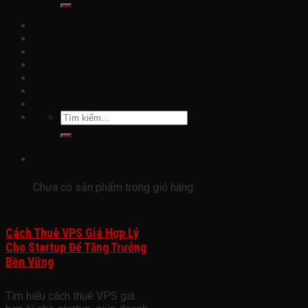
Trang Chủ
Giới thiệu
proxy việt nam
proxy nước ngoài
Check proxy
Cẩm nang
Liên hệ
Tìm
kiếm:
Giỏ hàng
Chưa có sản phẩm trong giỏ hàng.
Cách Thuê VPS Giá Hợp Lý
Cho Startup Để Tăng Trưởng
Bền Vững
Tìm hiểu cách thuê VPS giá