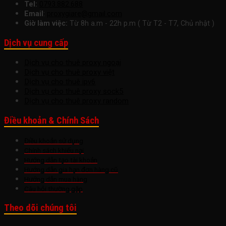
Tel:
0793.882.688
Email
:
proxygiare@gmail.com
Giờ làm việc:
Từ 8h a.m - 22h p.m ( Từ T2 - T7, Chủ nhật )
Dịch vụ cung cấp
Dịch vụ cho thuê proxy ngoại
Dịch vụ cho thuê proxy việt
Dịch vụ cho thuê ipv6
Dịch vụ cho thuê proxy sock5
Dịch vụ cho thuê proxy random
Điều khoản & Chính Sách
Điều khoản sử dụng
Chính sách khiếu nại
Hướng dẫn tạo tài khoản
Hướng dẫn gia hạn đơn hàng cũ
Hướng dẫn mua hàng
Câu hỏi thường gặp
Theo dõi chúng tôi