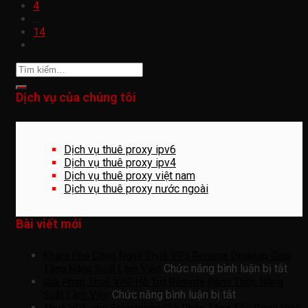
4
…
14
Dịch vụ của chúng tôi
Dịch vụ thuê proxy ipv6
Dịch vụ thuê proxy ipv4
Dịch vụ thuê proxy việt nam
Dịch vụ thuê proxy nước ngoài
Bài viết mới
Khám Phá Công Nghệ Thuê VPS Remote Desktop Giúp
ở
Chức năng bình luận bị tắt
Tăng Năng Suất Làm Việc
Khá
Giải Pháp Thuê VPS Hỗ Trợ Remote Đánh Thức Năng
ở
Phá
Chức năng bình luận bị tắt
Suất Làm Việc
Giải
Côn