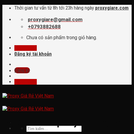
Skip
Thời gian tư vấn từ 8h tới 23h hàng ngày
proxygiare.com
to
content
proxygiare@gmail.com
+0793882688
Chưa có sản phẩm trong giỏ hàng.
Đăng nhập
Đăng ký tài khoản
Đăng ký
Đăng nhập
Tag Archives:
proxy nước ngoài
Tìm
kiếm: