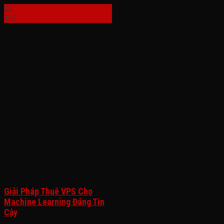
02
Th1
Giải Pháp Thuê VPS Cho
Machine Learning Đáng Tin
Cậy