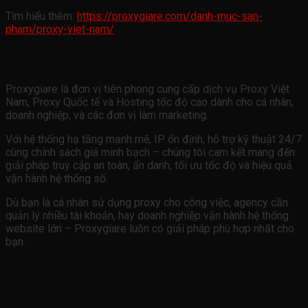
Tìm hiểu thêm:
https://proxygiare.com/danh-muc-san-
pham/proxy-viet-nam/
Về chúng tôi
Proxygiare là đơn vị tiên phong cung cấp dịch vụ Proxy Việt
Nam, Proxy Quốc tế và Hosting tốc độ cao dành cho cá nhân,
doanh nghiệp, và các đơn vị làm marketing.
Với hệ thống hạ tầng mạnh mẽ, IP ổn định, hỗ trợ kỹ thuật 24/7
cùng chính sách giá minh bạch – chúng tôi cam kết mang đến
giải pháp truy cập an toàn, ẩn danh, tối ưu tốc độ và hiệu quả
vận hành hệ thống số.
Dù bạn là cá nhân sử dụng proxy cho công việc, agency cần
quản lý nhiều tài khoản, hay doanh nghiệp vận hành hệ thống
website lớn – Proxygiare luôn có giải pháp phù hợp nhất cho
bạn.
Câu hỏi thường gặp FAQ
Proxy uptime monitor là gì?