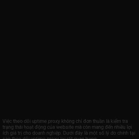
Tại sao việc theo dõi uptime proxy lại quan
trọng?
Việc theo dõi uptime proxy không chỉ đơn thuần là kiểm tra
trạng thái hoạt động của website mà còn mang đến nhiều lợi
ích giá trị cho doanh nghiệp. Dưới đây là một số lý do chính tại
sao theo dõi uptime proxy lại rất quan trọng: