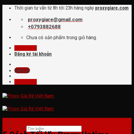
Skip
Thời gian tư vấn từ 8h tới 23h hàng ngày
proxygiare.com
to
content
proxygiare@gmail.com
+0793882688
Chưa có sản phẩm trong giỏ hàng.
Đăng nhập
Đăng ký tài khoản
Đăng ký
Đăng nhập
tin tức
Tìm
kiếm: