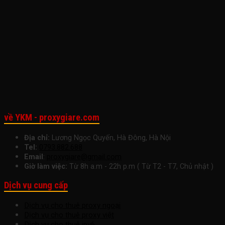
Ưu
Giá
Năng
Tốc
Suấ
Cho
Hợp
Suất
Công
Làm
Doanh
Lý
Làm
Việc
Việc
Nghiệp
Cho
Việc
Ngay
Nhỏ
Startup
Hôm
Để
Nay
Tăng
Trưởng
Bền
Vững
về YKM - proxygiare.com
Địa chỉ:
Lương Ngọc Quyến, Hà Đông, Hà Nội
Tel:
0793.882.688
Email
:
proxygiare@gmail.com
Giờ làm việc:
Từ 8h a.m - 22h p.m ( Từ T2 - T7, Chủ nhật )
Dịch vụ cung cấp
Dịch vụ cho thuê proxy ngoại
Dịch vụ cho thuê proxy việt
Dịch vụ cho thuê ipv6