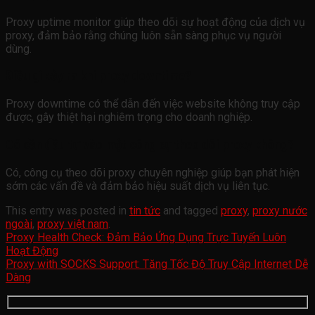
Proxy uptime monitor giúp theo dõi sự hoạt động của dịch vụ
proxy, đảm bảo rằng chúng luôn sẵn sàng phục vụ người
dùng.
Điều gì xảy ra khi proxy downtime?
Proxy downtime có thể dẫn đến việc website không truy cập
được, gây thiệt hại nghiêm trọng cho doanh nghiệp.
Có cần đầu tư vào một công cụ theo dõi proxy không?
Có, công cụ theo dõi proxy chuyên nghiệp giúp bạn phát hiện
sớm các vấn đề và đảm bảo hiệu suất dịch vụ liên tục.
This entry was posted in
tin tức
and tagged
proxy
,
proxy nước
ngoài
,
proxy việt nam
.
Proxy Health Check: Đảm Bảo Ứng Dụng Trực Tuyến Luôn
Hoạt Động
Proxy with SOCKS Support: Tăng Tốc Độ Truy Cập Internet Dễ
Dàng